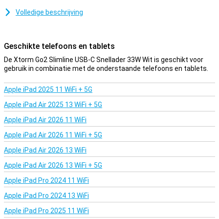
USB-C poort gebruik je de lader voor verschillende apparaten, zoals
Volledige beschrijving
smartphones en tablets.
Handig en veilig
Geschikte telefoons en tablets
De Xtorm Go2 SlimLine USB-C Snellader 33W Wit heeft een slank en
licht design wat hem perfect maakt om mee te nemen, zodat je
De Xtorm Go2 Slimline USB-C Snellader 33W Wit is geschikt voor
altijd en overal kunt opladen. Dankzij het ultra-slanke ontwerp past
gebruik in combinatie met de onderstaande telefoons en tablets.
hij moeiteloos tussen andere stekkers in een stopcontact of
stekkerblok. Dit maakt hem perfect voor thuis, op kantoor of op
Apple iPad 2025 11 WiFi + 5G
reis. Bovendien is deze lader voorzien van ingebouwde beveiliging
tegen kortsluiting, oververhitting en overladen. De automatische
Apple iPad Air 2025 13 WiFi + 5G
standby-functie voorkomt onnodig stroomverbruik, zodat je
apparaten veilig en efficiënt worden opgeladen.
Apple iPad Air 2026 11 WiFi
Apple iPad Air 2026 11 WiFi + 5G
Apple iPad Air 2026 13 WiFi
Apple iPad Air 2026 13 WiFi + 5G
Apple iPad Pro 2024 11 WiFi
Apple iPad Pro 2024 13 WiFi
Apple iPad Pro 2025 11 WiFi