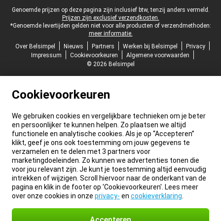
Juridische voettekst
Genoemde prijzen op deze pagina zijn inclusief btw, tenzij anders vermeld.
Prijzen zijn exclusief verzendkosten.
*Genoemde levertijden gelden niet voor alle producten of verzendmethoden:
meer informatie.
Over Belsimpel
Nieuws
Partners
Werken bij Belsimpel
Privacy
Impressum
Cookievoorkeuren
Algemene voorwaarden
© 2026 Belsimpel
Cookievoorkeuren
We gebruiken cookies en vergelijkbare technieken om je beter
en persoonlijker te kunnen helpen. Zo plaatsen we altijd
functionele en analytische cookies. Als je op “Accepteren”
klikt, geef je ons ook toestemming om jouw gegevens te
verzamelen en te delen met 3 partners voor
marketingdoeleinden. Zo kunnen we advertenties tonen die
voor jou relevant zijn. Je kunt je toestemming altijd eenvoudig
intrekken of wijzigen. Scroll hiervoor naar de onderkant van de
pagina en klik in de footer op 'Cookievoorkeuren'. Lees meer
over onze cookies in onze
privacy-
en
cookieverklaring
.
Accepteren