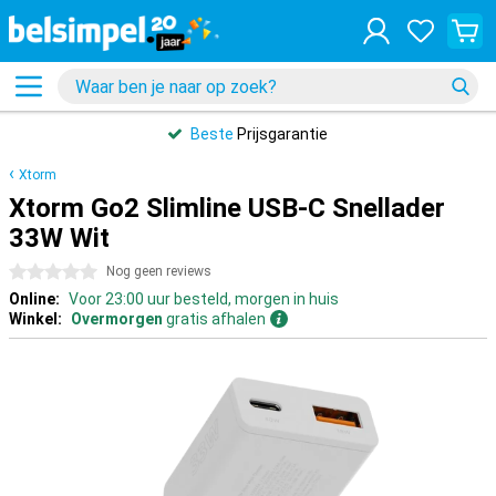
Beste
Prijsgarantie
Xtorm
Xtorm Go2 Slimline USB-C Snellader
33W Wit
0 sterren
Nog geen reviews
Online:
Voor 23:00 uur besteld, morgen in huis
Winkel:
Overmorgen
gratis afhalen