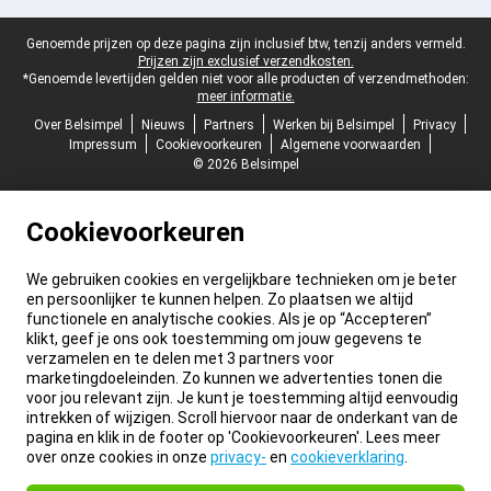
Juridische voettekst
Genoemde prijzen op deze pagina zijn inclusief btw, tenzij anders vermeld.
Prijzen zijn exclusief verzendkosten.
*Genoemde levertijden gelden niet voor alle producten of verzendmethoden:
meer informatie.
Over Belsimpel
Nieuws
Partners
Werken bij Belsimpel
Privacy
Impressum
Cookievoorkeuren
Algemene voorwaarden
© 2026 Belsimpel
Cookievoorkeuren
We gebruiken cookies en vergelijkbare technieken om je beter
en persoonlijker te kunnen helpen. Zo plaatsen we altijd
functionele en analytische cookies. Als je op “Accepteren”
klikt, geef je ons ook toestemming om jouw gegevens te
verzamelen en te delen met 3 partners voor
marketingdoeleinden. Zo kunnen we advertenties tonen die
voor jou relevant zijn. Je kunt je toestemming altijd eenvoudig
intrekken of wijzigen. Scroll hiervoor naar de onderkant van de
pagina en klik in de footer op 'Cookievoorkeuren'. Lees meer
over onze cookies in onze
privacy-
en
cookieverklaring
.