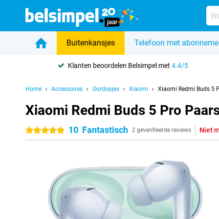
Buitenkansjes
Telefoon met abonneme
Klanten beoordelen Belsimpel met
4.4/5
Home
Accessoires
Oordopjes
Xiaomi
Xiaomi Redmi Buds 5 
Xiaomi Redmi Buds 5 Pro Paar
10
Fantastisch
Niet 
5 sterren
2 geverifieerde reviews