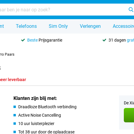
nt
Telefoons
Sim Only
Verlengen
Accessoir
Beste
Prijsgarantie
31 dagen
grat
Pro Paars
s
meer leverbaar
Klanten zijn blij met:
De Xi
Draadloze Bluetooth verbinding
Active Noise Cancelling
10 uur luisterplezier
Tot 38 uur door de oplaadcase