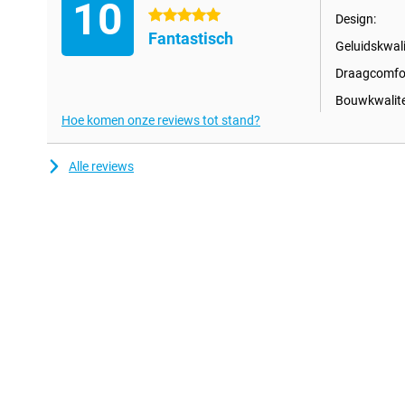
10
5 sterren
Design:
Fantastisch
Geluidskwali
Draagcomfor
Bouwkwalite
Hoe komen onze reviews tot stand?
Alle reviews