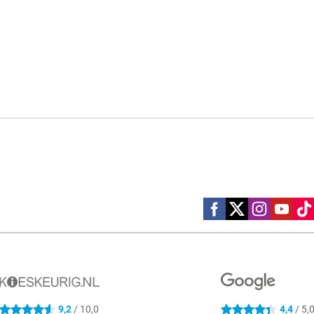
Social media
9,2
/ 10,0
4,4
/ 5,
4.6 sterren
4.4 sterren