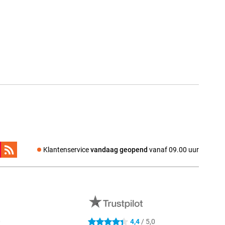
Klantenservice
vandaag geopend
vanaf 09.00 uur
0
4,4
/ 5,0
4.4 sterren