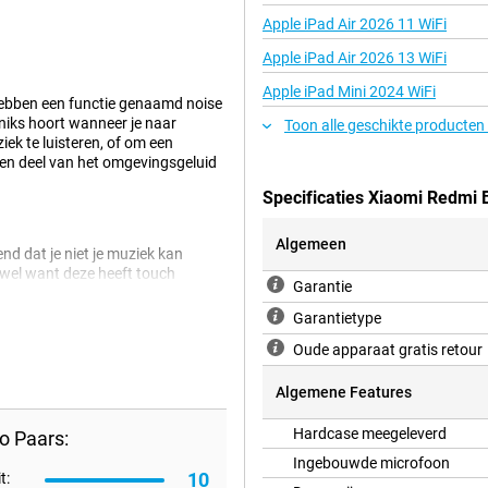
Apple iPad Air 2026 11 WiFi
Apple iPad Air 2026 13 WiFi
Apple iPad Mini 2024 WiFi
hebben een functie genaamd noise
 niks hoort wanneer je naar
Toon alle geschikte producten
iek te luisteren, of om een
 een deel van het omgevingsgeluid
Specificaties Xiaomi Redmi 
Algemeen
lend dat je niet je muziek kan
wel want deze heeft touch
Garantie
en. Als jij op zoek bent naar een
aomi Redmi Buds 5 Pro Paars iets
Garantietype
d verstaanbaar bent tijdens een
Oude apparaat gratis retour
Algemene Features
Hardcase meegeleverd
o Paars:
Ingebouwde microfoon
10
t: