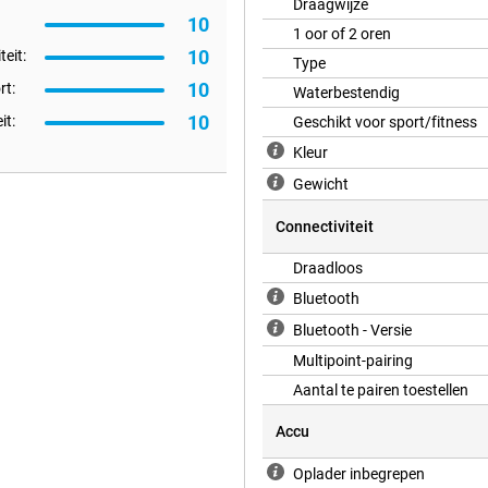
Draagwijze
10
1 oor of 2 oren
10
teit:
Type
10
t:
Waterbestendig
10
it:
Geschikt voor sport/fitness
Kleur
Gewicht
Connectiviteit
Draadloos
Bluetooth
Bluetooth - Versie
Multipoint-pairing
Aantal te pairen toestellen
Accu
Oplader inbegrepen