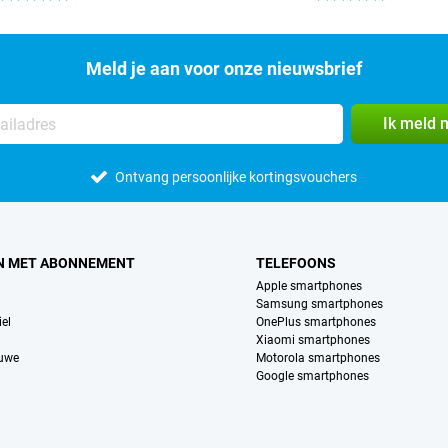
Meld je aan voor onze nieuwsbrief
Ik meld 
Ontvang persoonlijke kortingsvouchers
N MET ABONNEMENT
TELEFOONS
Apple smartphones
Samsung smartphones
el
OnePlus smartphones
Xiaomi smartphones
euwe
Motorola smartphones
Google smartphones