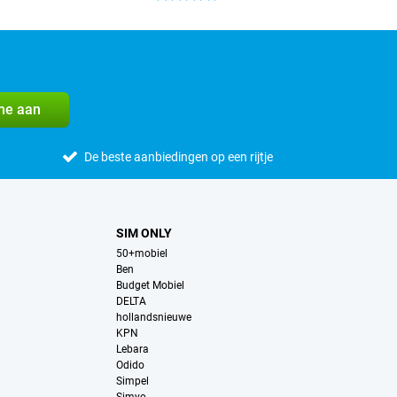
me aan
De beste aanbiedingen op een rijtje
SIM ONLY
50+mobiel
Ben
Budget Mobiel
DELTA
hollandsnieuwe
KPN
Lebara
Odido
Simpel