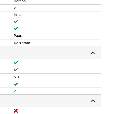
Oordop
2
In ear
Paars
42.8 gram
5.3
2