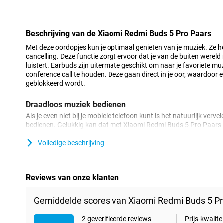
Minpunt
Beschrijving van de Xiaomi Redmi Buds 5 Pro Paars
Met deze oordopjes kun je optimaal genieten van je muziek. Ze 
cancelling. Deze functie zorgt ervoor dat je van de buiten wereld
luistert. Earbuds zijn uitermate geschikt om naar je favoriete muz
conference call te houden. Deze gaan direct in je oor, waardoor
geblokkeerd wordt.
Draadloos muziek bedienen
Als je even niet bij je mobiele telefoon kunt is het natuurlijk verve
bedienen. Gelukkig kan dat met Xiaomi Redmi Buds 5 Pro Paars 
controls, zo kan je toch nog dat vervelende nummer voorruit spoel
nieuw setje oordopjes waarmee je handsfree kan bellen, is de Xi
Volledige beschrijving
voor jou. Xiaomi heeft een microfoon ingebouwd waarmee je goe
telefoongesprek.
Reviews van onze klanten
Gemiddelde scores van Xiaomi Redmi Buds 5 Pr
2 geverifieerde reviews
Prijs-kwalitei