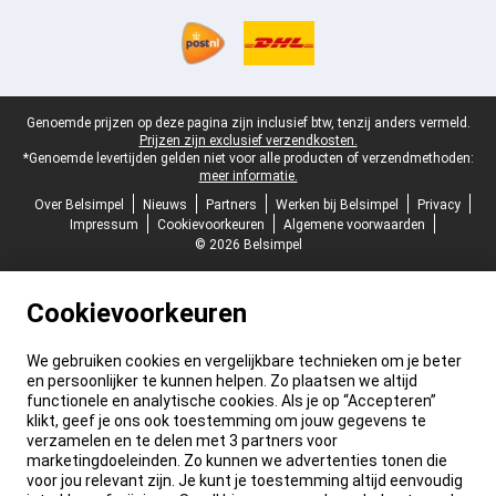
Juridische voettekst
Genoemde prijzen op deze pagina zijn inclusief btw, tenzij anders vermeld.
Prijzen zijn exclusief verzendkosten.
*Genoemde levertijden gelden niet voor alle producten of verzendmethoden:
meer informatie.
Over Belsimpel
Nieuws
Partners
Werken bij Belsimpel
Privacy
Impressum
Cookievoorkeuren
Algemene voorwaarden
© 2026 Belsimpel
Cookievoorkeuren
We gebruiken cookies en vergelijkbare technieken om je beter
en persoonlijker te kunnen helpen. Zo plaatsen we altijd
functionele en analytische cookies. Als je op “Accepteren”
klikt, geef je ons ook toestemming om jouw gegevens te
verzamelen en te delen met 3 partners voor
marketingdoeleinden. Zo kunnen we advertenties tonen die
voor jou relevant zijn. Je kunt je toestemming altijd eenvoudig