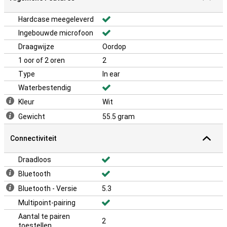
Hardcase meegeleverd
Ingebouwde microfoon
Draagwijze
Oordop
1 oor of 2 oren
2
Type
In ear
Waterbestendig
Kleur
Wit
Gewicht
55.5 gram
Connectiviteit
Draadloos
Bluetooth
Bluetooth - Versie
5.3
Multipoint-pairing
Aantal te pairen
2
toestellen