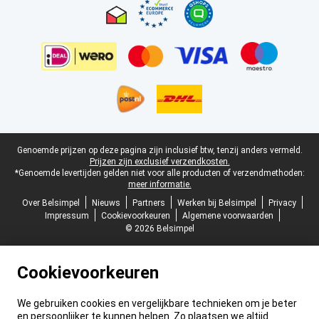
Juridische voettekst
Genoemde prijzen op deze pagina zijn inclusief btw, tenzij anders vermeld.
Prijzen zijn exclusief verzendkosten.
*Genoemde levertijden gelden niet voor alle producten of verzendmethoden:
meer informatie.
Over Belsimpel
Nieuws
Partners
Werken bij Belsimpel
Privacy
Impressum
Cookievoorkeuren
Algemene voorwaarden
© 2026 Belsimpel
Cookievoorkeuren
We gebruiken cookies en vergelijkbare technieken om je beter
en persoonlijker te kunnen helpen. Zo plaatsen we altijd