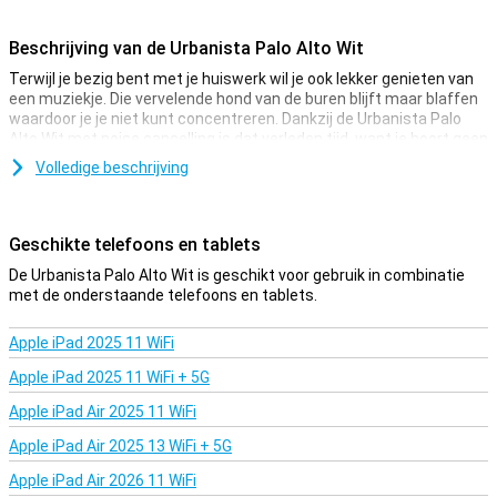
Beschrijving van de Urbanista Palo Alto Wit
Terwijl je bezig bent met je huiswerk wil je ook lekker genieten van
een muziekje. Die vervelende hond van de buren blijft maar blaffen
waardoor je je niet kunt concentreren. Dankzij de Urbanista Palo
Alto Wit met noise cancelling is dat verleden tijd, want je hoort geen
omgevingsgeluiden meer! Is voor jou het draagcomfort net zo
Volledige beschrijving
belangrijk als de muziekkwaliteit? Zoek dan niet verder! Deze in ear
oordopjes voel je bijna niet zitten en blijven goed in je oren zitten.
Daarnaast geven ze je goede bastonen omdat ze in ear zijn.
Geschikte telefoons en tablets
Goed verstaanbaar tijdens telefoongesprek
De Urbanista Palo Alto Wit is geschikt voor gebruik in combinatie
Als jij op zoek bent naar een nieuw setje oordopjes waarmee je
met de onderstaande telefoons en tablets.
handsfree kan bellen, is de Urbanista Palo Alto Wit iets voor jou.
Urbanista heeft een microfoon ingebouwd waarmee je goed
Apple iPad 2025 11 WiFi
verstaanbaar bent tijdens een telefoongesprek. Het is altijd fijn als
je iets gratis meegeleverd krijgt bij je bestelling, al helemaal als
Apple iPad 2025 11 WiFi + 5G
deze ook nuttig is. Met de Urbanista Palo Alto Wit krijg je er een
hardcase bij, zo heb je altijd een geschikte opbergplaats voor je
Apple iPad Air 2025 11 WiFi
oordopjes.
Apple iPad Air 2025 13 WiFi + 5G
Apple iPad Air 2026 11 WiFi