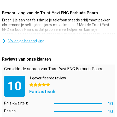
Beschrijving van de Trust Yavi ENC Earbuds Paars
Erger jij je aan het feit dat je je telefoon steeds erbij moet pakken
als iemand je belt tijdens jouw muzieksessie? Met de Trust Yavi
ENC Earbuds Paars is dat probleem verholpen en kun je je
gesprekken aannemen en ophangen zonder ook maar te kijken naar
je scherm! Het is altijd fijn als je iets gratis meegeleverd krijgt bij je
Volledige beschrijving
bestelling, al helemaal als deze ook nuttig is. Met de Trust Yavi ENC
Earbuds Paars krijg je er een hardcase bij, zo heb je altijd een
geschikte opbergplaats voor je oordopjes.
Reviews van onze klanten
Batterijduur
Gemiddelde scores van Trust Yavi ENC Earbuds Paars:
De Trust Yavi ENC Earbuds Paars zorgen ervoor dat jij wel 6 uur van
muziek kunt genieten. Met de bijgeleverde oplaadcase is dit tot wel
1 geverifieerde review
23 uur!
10
5 sterren
Fantastisch
10
Prijs-kwaliteit:
10
Design: