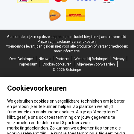
Juridische voettekst
Genoemde prijzen op deze pagina zijn inclusief btw, tenzij anders vermeld.
Prijzen zijn exclusief verzendkosten.
*Genoemde levertijden gelden niet voor alle producten of verzendmethoden:
meer informatie.
Over Belsimpel
Nieuws
Partners
Werken bij Belsimpel
Privacy
Impressum
Cookievoorkeuren
Algemene voorwaarden
© 2026 Belsimpel
Cookievoorkeuren
We gebruiken cookies en vergelijkbare technieken om je beter
en persoonlijker te kunnen helpen. Zo plaatsen we altijd
functionele en analytische cookies. Als je op “Accepteren”
klikt, geef je ons ook toestemming om jouw gegevens te
verzamelen en te delen met 3 partners voor
marketingdoeleinden. Zo kunnen we advertenties tonen die
voor jou relevant zijn. Je kunt je toestemming altijd eenvoudig