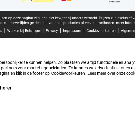
zen op deze pagina zijn inclusief btw, tenzij anders vermeld.
Prijzen zijn exclusief 
oemde levertijden gelden niet voor alle producten of verzendmethoden:
meer inform
rs
Werken bij Belsimpel
Privacy
Impressum
Cookievoorkeuren
Algemen
rsoonlijker te kunnen helpen. Zo plaatsen we altijd functionele en analyti
artners voor marketingdoeleinden. Zo kunnen we advertenties tonen die v
agina en klik in de footer op 'Cookievoorkeuren'. Lees meer over onze coo
eheren