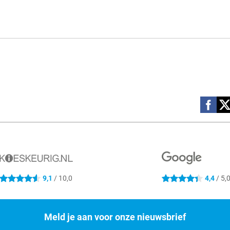
Social m
9,1
/ 10,0
4,4
/ 5,
4.6 sterren
4.4 sterren
Meld je aan voor onze nieuwsbrief