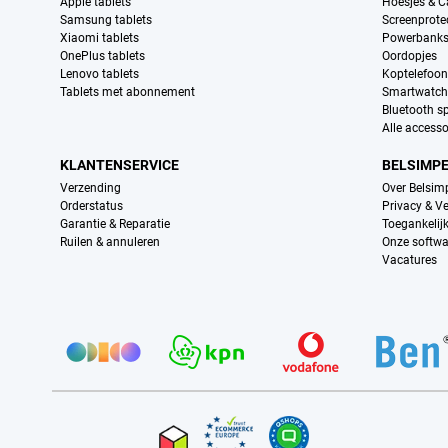
Apple tablets
Hoesjes & C
Samsung tablets
Screenprote
Xiaomi tablets
Powerbank
OnePlus tablets
Oordopjes
Lenovo tablets
Koptelefoo
Tablets met abonnement
Smartwatch
Bluetooth s
Alle accesso
KLANTENSERVICE
BELSIMP
Verzending
Over Belsim
Orderstatus
Privacy & Ve
Garantie & Reparatie
Toegankelij
Ruilen & annuleren
Onze softwa
Vacatures
Provider partners
Certificaten, betaalmethoden, bezorgingsdienst partners