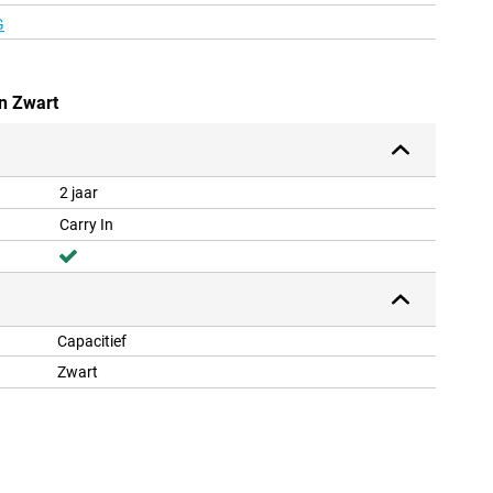
G
en Zwart
2 jaar
Carry In
Capacitief
Zwart