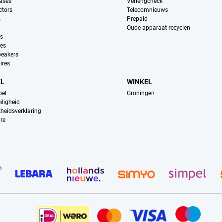
ases
Verlengcheck
ctors
Telecomnieuws
s
Prepaid
Oude apparaat recyclen
ns
es
peakers
ires
EL
WINKEL
pel
Groningen
iligheid
kheidsverklaring
re