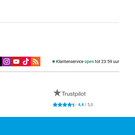
edia
Klantenservice
open
tot 23.59 uur
0
4,4
/ 5,0
4.4 sterren