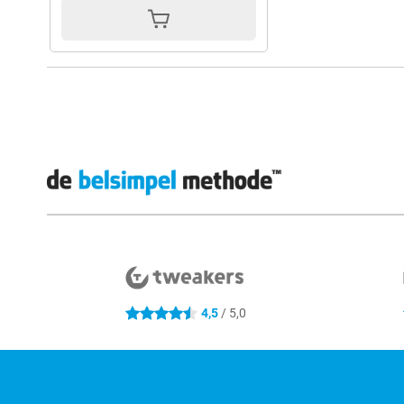
Externe winkelbeoordelingen
4,5
/ 5,0
4.5 sterren