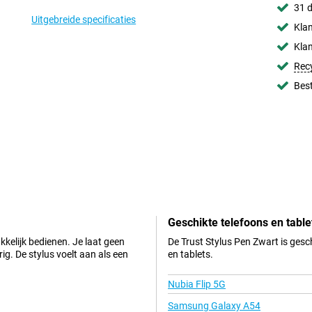
31 d
Uitgebreide specificaties
Klan
Klan
Rec
Best
Geschikte telefoons en table
kelijk bedienen. Je laat geen
De Trust Stylus Pen Zwart is gesc
g. De stylus voelt aan als een
en tablets.
Nubia Flip 5G
Samsung Galaxy A54