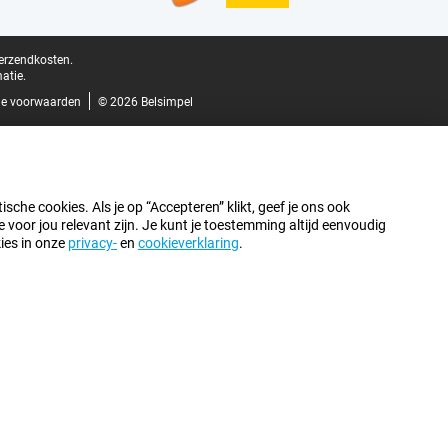
verzendkosten.
atie.
e voorwaarden
© 2026 Belsimpel
sche cookies. Als je op “Accepteren” klikt, geef je ons ook
oor jou relevant zijn. Je kunt je toestemming altijd eenvoudig
kies in onze
privacy-
en
cookieverklaring
.