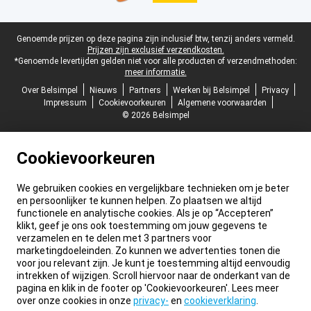
Juridische voettekst
Genoemde prijzen op deze pagina zijn inclusief btw, tenzij anders vermeld.
Prijzen zijn exclusief verzendkosten.
*Genoemde levertijden gelden niet voor alle producten of verzendmethoden:
meer informatie.
Over Belsimpel
Nieuws
Partners
Werken bij Belsimpel
Privacy
Impressum
Cookievoorkeuren
Algemene voorwaarden
© 2026 Belsimpel
Cookievoorkeuren
We gebruiken cookies en vergelijkbare technieken om je beter
en persoonlijker te kunnen helpen. Zo plaatsen we altijd
functionele en analytische cookies. Als je op “Accepteren”
klikt, geef je ons ook toestemming om jouw gegevens te
verzamelen en te delen met 3 partners voor
marketingdoeleinden. Zo kunnen we advertenties tonen die
voor jou relevant zijn. Je kunt je toestemming altijd eenvoudig
intrekken of wijzigen. Scroll hiervoor naar de onderkant van de
pagina en klik in de footer op 'Cookievoorkeuren'. Lees meer
over onze cookies in onze
privacy-
en
cookieverklaring
.