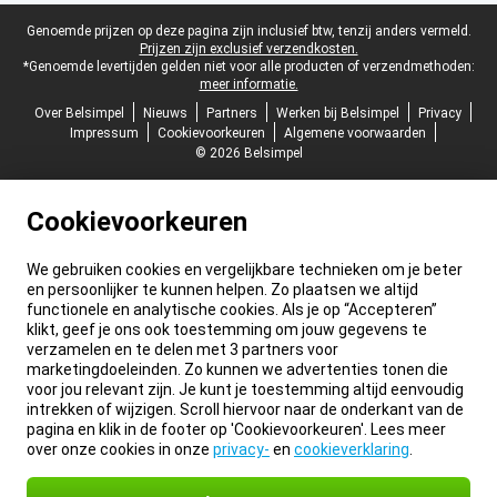
Juridische voettekst
Genoemde prijzen op deze pagina zijn inclusief btw, tenzij anders vermeld.
Prijzen zijn exclusief verzendkosten.
*Genoemde levertijden gelden niet voor alle producten of verzendmethoden:
meer informatie.
Over Belsimpel
Nieuws
Partners
Werken bij Belsimpel
Privacy
Impressum
Cookievoorkeuren
Algemene voorwaarden
© 2026 Belsimpel
Cookievoorkeuren
We gebruiken cookies en vergelijkbare technieken om je beter
en persoonlijker te kunnen helpen. Zo plaatsen we altijd
functionele en analytische cookies. Als je op “Accepteren”
klikt, geef je ons ook toestemming om jouw gegevens te
verzamelen en te delen met 3 partners voor
marketingdoeleinden. Zo kunnen we advertenties tonen die
voor jou relevant zijn. Je kunt je toestemming altijd eenvoudig
intrekken of wijzigen. Scroll hiervoor naar de onderkant van de
pagina en klik in de footer op 'Cookievoorkeuren'. Lees meer
over onze cookies in onze
privacy-
en
cookieverklaring
.