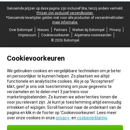
Juridische voettekst
Genoemde prijzen op deze pagina zijn inclusief btw, tenzij anders vermeld.
Prijzen zijn exclusief verzendkosten.
*Genoemde levertijden gelden niet voor alle producten of verzendmethoden:
meer informatie.
Over Belsimpel
Nieuws
Partners
Werken bij Belsimpel
Privacy
Impressum
Cookievoorkeuren
Algemene voorwaarden
© 2026 Belsimpel
Cookievoorkeuren
We gebruiken cookies en vergelijkbare technieken om je beter
en persoonlijker te kunnen helpen. Zo plaatsen we altijd
functionele en analytische cookies. Als je op “Accepteren”
klikt, geef je ons ook toestemming om jouw gegevens te
verzamelen en te delen met 3 partners voor
marketingdoeleinden. Zo kunnen we advertenties tonen die
voor jou relevant zijn. Je kunt je toestemming altijd eenvoudig
intrekken of wijzigen. Scroll hiervoor naar de onderkant van de
pagina en klik in de footer op 'Cookievoorkeuren'. Lees meer
over onze cookies in onze
privacy-
en
cookieverklaring
.