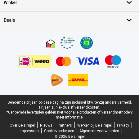
Winkel
Deals
Certificaten, betaalmethoden, bezorgingsdienst partners
Juridische voettekst
Genoemde prijzen op deze pagina zijn inclusief btw, tenzij anders vermeld.
Prijzen zijn exclusief verzendkosten.
*Genoemde levertijden gelden niet voor alle producten of verzendmethoden:
meer informatie.
Over Belsimpel
Nieuws
Partners
Werken bij Belsimpel
Privacy
Impressum
Cookievoorkeuren
Algemene voorwaarden
© 2026 Belsimpel