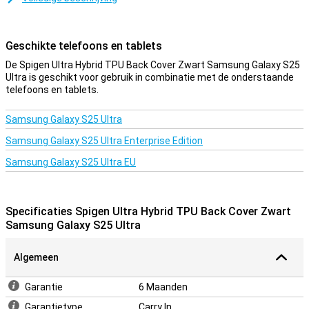
Dit hoesje is een Back cover, wat inhoudt dat hij de achterkant en
de zijkanten van je telefoon beschermt tegen krassen, deuken en
vuil. Als je de voorkant wilt beschermen, maak dan gebruik van een
Geschikte telefoons en tablets
screenprotector.
De Spigen Ultra Hybrid TPU Back Cover Zwart Samsung Galaxy S25
Een stevig hoesje voor een goede prijs
Ultra is geschikt voor gebruik in combinatie met de onderstaande
telefoons en tablets.
Doordat het hoesje van kunststof gemaakt is, biedt dit optimale
bescherming voor je toestel. Hier komt nog bij dat kunststof
hoesjes vaak niet zo duur zijn als andere hoesjes. De Spigen Ultra
Samsung Galaxy S25 Ultra
Hybrid TPU Back Cover Zwart Samsung Galaxy S25 Ultra heeft een
Samsung Galaxy S25 Ultra Enterprise Edition
klassieke zwarte kleur. Je telefoon hoeft natuurlijk niet op te vallen
en iedereen te verblinden met z'n glanzende achterkant! Zwart
Samsung Galaxy S25 Ultra EU
past gewoon bij alles, handig dus.
Specificaties Spigen Ultra Hybrid TPU Back Cover Zwart
Samsung Galaxy S25 Ultra
Algemeen
Garantie
6 Maanden
Garantietype
Carry In