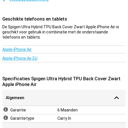
Daarmee wordt het ook belangrijker om je toestel te beschermen
met een hoesje. Je wilt immers niet dat er een barst in je telefoon
komt! Bescherm je Apple iPhone Air eenvoudig door voor deze back
Geschikte telefoons en tablets
cover te kiezen.
De Spigen Ultra Hybrid TPU Back Cover Zwart Apple iPhone Air is
Bescherming en transparantie
geschikt voor gebruik in combinatie met de onderstaande
telefoons en tablets.
Bescherming en transparantie, dit hoesje biedt het allebei. Deze
beschermt namelijk tegen de meest voorkomende schade: vallen,
stoten en krassen. Door dat de case doorzichtig is maar een
Apple iPhone Air
zwarte rand heeft, kan je nog steeds genieten van het design van
Apple iPhone Air EU
je telefoon. Dit hoesje is gemaakt van zacht, flexibel TPU. De
pasvorm is speciaal gemaakt voor jouw Apple iPhone Air en
bovendien blijft het geheel slank.
Specificaties Spigen Ultra Hybrid TPU Back Cover Zwart
Apple iPhone Air
Algemeen
Garantie
6 Maanden
Garantietype
Carry In