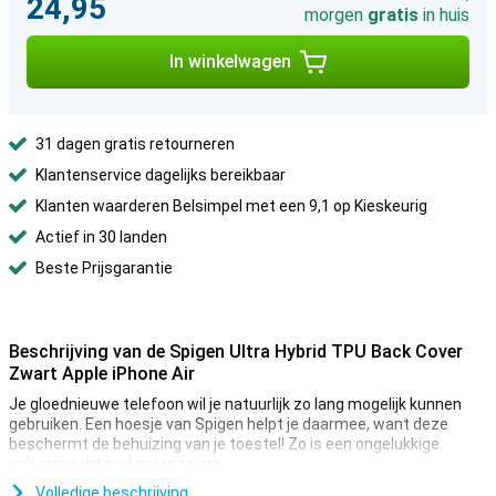
24,95
morgen
gratis
in huis
In winkelwagen
31 dagen gratis retourneren
Klantenservice dagelijks bereikbaar
Klanten waarderen Belsimpel met een 9,1 op Kieskeurig
Actief in 30 landen
Beste Prijsgarantie
Beschrijving van de Spigen Ultra Hybrid TPU Back Cover
Zwart Apple iPhone Air
Je gloednieuwe telefoon wil je natuurlijk zo lang mogelijk kunnen
gebruiken. Een hoesje van Spigen helpt je daarmee, want deze
beschermt de behuizing van je toestel! Zo is een ongelukkige
valpartij echt niet meer zo erg.
Veel meer toestellen zijn tegenwoordig vervaardigd van glas.
Volledige beschrijving