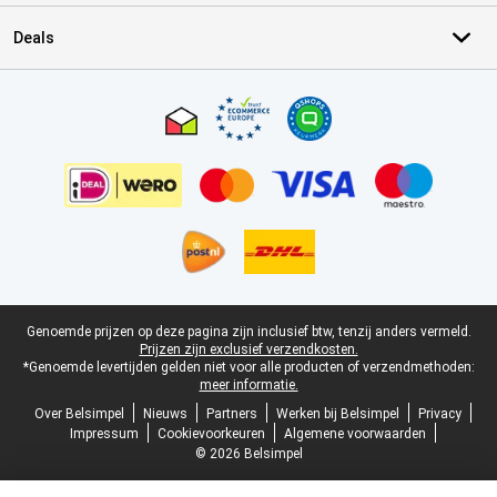
Deals
Certificaten, betaalmethoden, bezorgingsdienst partners
Juridische voettekst
Genoemde prijzen op deze pagina zijn inclusief btw, tenzij anders vermeld.
Prijzen zijn exclusief verzendkosten.
*Genoemde levertijden gelden niet voor alle producten of verzendmethoden:
meer informatie.
Over Belsimpel
Nieuws
Partners
Werken bij Belsimpel
Privacy
Impressum
Cookievoorkeuren
Algemene voorwaarden
© 2026 Belsimpel