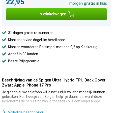
22,95
morgen
gratis
in huis
In winkelwagen
31 dagen gratis retourneren
Klantenservice dagelijks bereikbaar
Klanten waarderen Belsimpel met een 9,2 op Kieskeurig
Actief in 30 landen
Beste Prijsgarantie
Beschrijving van de Spigen Ultra Hybrid TPU Back Cover
Zwart Apple iPhone 17 Pro
Je gloednieuwe telefoon wil je natuurlijk zo lang mogelijk kunnen
gebruiken. Een hoesje van Spigen helpt je daarmee, want deze
beschermt de behuizing van je toestel! Zo is een ongelukkige
valpartij echt niet meer zo erg.
Veel meer toestellen zijn tegenwoordig vervaardigd van glas.
Volledige beschrijving