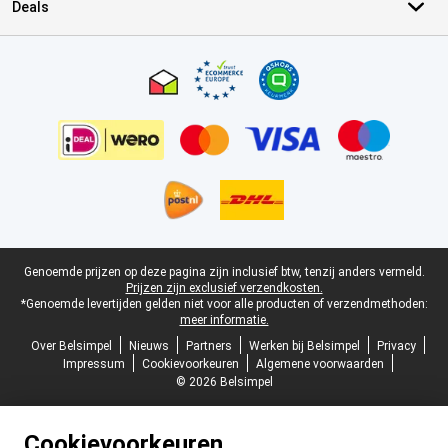
Deals
Certificaten, betaalmethoden, bezorgingsdienst partners
Juridische voettekst
Genoemde prijzen op deze pagina zijn inclusief btw, tenzij anders vermeld.
Prijzen zijn exclusief verzendkosten.
*Genoemde levertijden gelden niet voor alle producten of verzendmethoden:
meer informatie.
Over Belsimpel
Nieuws
Partners
Werken bij Belsimpel
Privacy
Impressum
Cookievoorkeuren
Algemene voorwaarden
© 2026 Belsimpel
Cookievoorkeuren