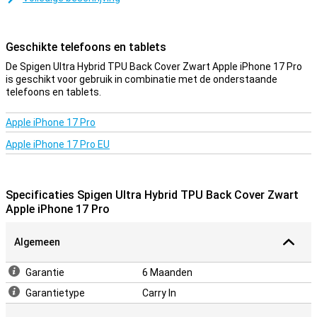
Daarmee wordt het ook belangrijker om je toestel te beschermen
met een hoesje. Je wilt immers niet dat er een barst in je telefoon
komt! Bescherm je Apple iPhone 17 Pro eenvoudig door voor deze
Geschikte telefoons en tablets
back cover te kiezen.
De Spigen Ultra Hybrid TPU Back Cover Zwart Apple iPhone 17 Pro
Bescherming en transparantie
is geschikt voor gebruik in combinatie met de onderstaande
telefoons en tablets.
Bescherming en transparantie, dit hoesje biedt het allebei. Deze
beschermt namelijk tegen de meest voorkomende schade: vallen,
stoten en krassen. Door dat de case doorzichtig is maar een
Apple iPhone 17 Pro
zwarte rand heeft, kan je nog steeds genieten van het design van
Apple iPhone 17 Pro EU
je telefoon. Dit hoesje is gemaakt van zacht, flexibel TPU. De
pasvorm is speciaal gemaakt voor jouw Apple iPhone 17 Pro en
bovendien blijft het geheel slank.
Specificaties Spigen Ultra Hybrid TPU Back Cover Zwart
Apple iPhone 17 Pro
Algemeen
Garantie
6 Maanden
Garantietype
Carry In