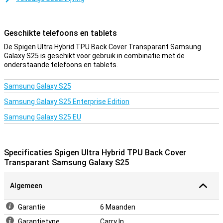
Dit hoesje is gemaakt van zacht, flexibel TPU. De pasvorm is
speciaal gemaakt voor jouw Samsung Galaxy S25 en bovendien
blijft het geheel slank. De softcase heeft handige uitsparingen voor
Geschikte telefoons en tablets
de camera’s, knoppen en poorten.
De Spigen Ultra Hybrid TPU Back Cover Transparant Samsung
Een stevig hoesje voor een goede prijs
Galaxy S25 is geschikt voor gebruik in combinatie met de
onderstaande telefoons en tablets.
Doordat het hoesje van kunststof gemaakt is, biedt dit optimale
bescherming voor je toestel. Hier komt nog bij dat kunststof
hoesjes vaak niet zo duur zijn als andere hoesjes. Zoek je een
Samsung Galaxy S25
doorzichtig hoesje voor je Samsung Galaxy S25? Dan is de Spigen
Samsung Galaxy S25 Enterprise Edition
Ultra Hybrid TPU Back Cover Transparant Samsung Galaxy S25 de
ideale cover voor jou. Met deze transparante case blijft het
Samsung Galaxy S25 EU
prachtige design van je toestel voor iedereen zichtbaar.
Specificaties Spigen Ultra Hybrid TPU Back Cover
Transparant Samsung Galaxy S25
Algemeen
Garantie
6 Maanden
Garantietype
Carry In