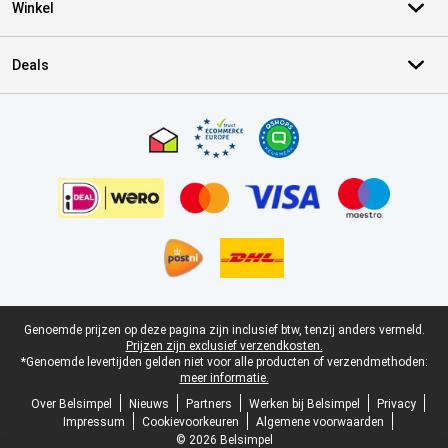
Winkel
Deals
Certificaten, betaalmethoden, bezorgingsdienst partners
Juridische voettekst
Genoemde prijzen op deze pagina zijn inclusief btw, tenzij anders vermeld.
Prijzen zijn exclusief verzendkosten.
*Genoemde levertijden gelden niet voor alle producten of verzendmethoden:
meer informatie.
Over Belsimpel
Nieuws
Partners
Werken bij Belsimpel
Privacy
Impressum
Cookievoorkeuren
Algemene voorwaarden
© 2026 Belsimpel