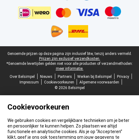
Juridische voettekst
Genoemde prijzen op deze pagina zijn inclusief btw, tenzij anders vermeld.
Prijzen zijn exclusief verzendkosten.
*Genoemde levertijden gelden niet voor alle producten of verzendmethoden:
meer informatie.
Over Belsimpel
Nieuws
Partners
Werken bij Belsimpel
Privacy
Impressum
Cookievoorkeuren
Algemene voorwaarden
© 2026 Belsimpel
Cookievoorkeuren
We gebruiken cookies en vergelijkbare technieken om je beter
en persoonlijker te kunnen helpen. Zo plaatsen we altijd
functionele en analytische cookies. Als je op “Accepteren”
klikt, geef je ons ook toestemming om jouw gegevens te