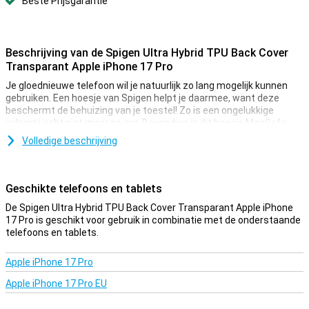
Beste Prijsgarantie
Beschrijving van de Spigen Ultra Hybrid TPU Back Cover
Transparant Apple iPhone 17 Pro
Je gloednieuwe telefoon wil je natuurlijk zo lang mogelijk kunnen
gebruiken. Een hoesje van Spigen helpt je daarmee, want deze
beschermt de behuizing van je toestel! Zo is een ongelukkige
valpartij echt niet meer zo erg. Bovendien is dit hoesje MagSafe-
compatibel, zodat je MagSafe accessoires kunt gebruiken.
Volledige beschrijving
Veel meer toestellen zijn tegenwoordig veel waard. Daarmee wordt
het ook belangrijker om je toestel te beschermen met een hoesje.
Je wilt immers niet dat er een barst of deuk in je telefoon komt!
Geschikte telefoons en tablets
Bescherm je Apple iPhone 17 Pro eenvoudig door voor deze back
cover te kiezen.
De Spigen Ultra Hybrid TPU Back Cover Transparant Apple iPhone
17 Pro is geschikt voor gebruik in combinatie met de onderstaande
Bescherming en transparantie
telefoons en tablets.
Bescherming en transparantie, dit hoesje biedt het allebei. Deze
beschermt namelijk tegen de meest voorkomende schade: vallen,
Apple iPhone 17 Pro
stoten en krassen. Door dat de case doorzichtig is, kan je nog
Apple iPhone 17 Pro EU
steeds genieten van het design van je telefoon. Dit hoesje is
gemaakt van zacht, flexibel TPU. De pasvorm is speciaal gemaakt