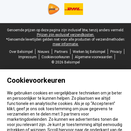
Juridische voettekst
Genoemde prijzen op deze pagina zijn inclusief btw, tenzij anders vermeld.
Prijzen zijn exclusief verzendkosten.
*Genoemde levertijden gelden niet voor alle producten of verzendmethoden:
meer informatie.
Over Belsimpel
Nieuws
Partners
Werken bij Belsimpel
Privacy
Impressum
Cookievoorkeuren
Algemene voorwaarden
© 2026 Belsimpel
Cookievoorkeuren
We gebruiken cookies en vergelijkbare technieken om je beter
en persoonlijker te kunnen helpen. Zo plaatsen we altijd
functionele en analytische cookies. Als je op “Accepteren”
klikt, geef je ons ook toestemming om jouw gegevens te
verzamelen en te delen met 3 partners voor
marketingdoeleinden. Zo kunnen we advertenties tonen die
voor jou relevant zijn. Je kunt je toestemming altijd eenvoudig
intrekken of wijzigen. Scroll hiervoor naar de onderkant van de