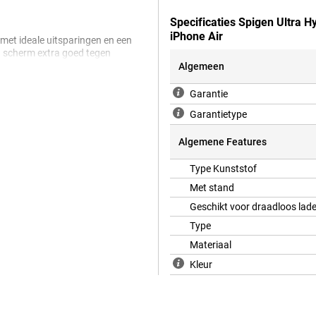
Specificaties Spigen Ultra 
iPhone Air
 met ideale uitsparingen en een
 scherm extra goed tegen
tig in de hand. Kortom: een slimme
Algemeen
r het design te verbergen.
Garantie
Garantietype
Algemene Features
Type Kunststof
Met stand
Geschikt voor draadloos lad
Type
Materiaal
Kleur