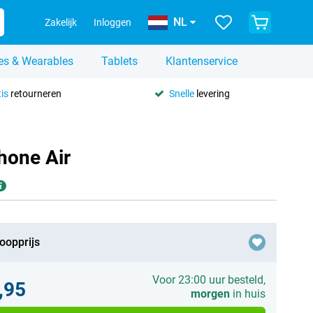
NL
Zakelijk
Inloggen
es & Wearables
Tablets
Klantenservice
is
retourneren
Snelle
levering
hone Air
oopprijs
Voor 23:00 uur besteld,
,95
morgen
in huis