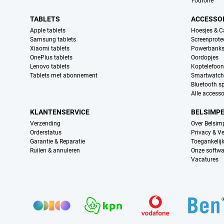
Youfone
TABLETS
ACCESSO
Apple tablets
Hoesjes & C
Samsung tablets
Screenprote
Xiaomi tablets
Powerbank
OnePlus tablets
Oordopjes
Lenovo tablets
Koptelefoo
Tablets met abonnement
Smartwatch
Bluetooth s
Alle accesso
KLANTENSERVICE
BELSIMP
Verzending
Over Belsim
Orderstatus
Privacy & Ve
Garantie & Reparatie
Toegankelij
Ruilen & annuleren
Onze softwa
Vacatures
Provider partners