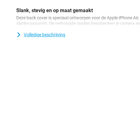
Slank, stevig en op maat gemaakt
Deze back cover is speciaal ontworpen voor de Apple iPhone Air,
slanke pasvorm. De verhoogde randen beschermen je camera en
krassen. Het stevige materiaal is duurzaam, flexibel én ligt pret
keuze als je zoekt naar een hoesje dat je iPhone beschermt zonde
Volledige beschrijving