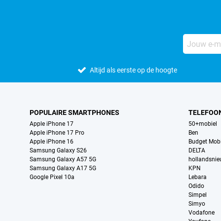
Altijd als eerste op de hoogte
POPULAIRE SMARTPHONES
TELEFOO
Apple iPhone 17
50+mobiel
Apple iPhone 17 Pro
Ben
Apple iPhone 16
Budget Mobi
Samsung Galaxy S26
DELTA
Samsung Galaxy A57 5G
hollandsni
Samsung Galaxy A17 5G
KPN
Google Pixel 10a
Lebara
Odido
Simpel
Simyo
Vodafone