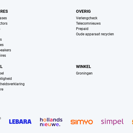
IRES
OVERIG
ases
Verlengcheck
ctors
Telecomnieuws
s
Prepaid
Oude apparaat recyclen
ns
es
peakers
ires
EL
WINKEL
pel
Groningen
iligheid
kheidsverklaring
re