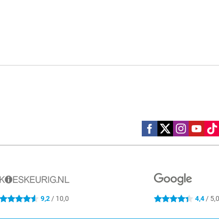
Social media
9,2
/ 10,0
4,4
/ 5,
4.6 sterren
4.4 sterren