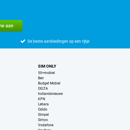
me aan
De beste aanbiedingen op een rijtje
SIM ONLY
50+mobiel
Ben
Budget Mobiel
DELTA
hollandsnieuwe
KPN
Lebara
Odido
Simpel
Simyo
Vodafone