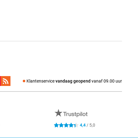
Klantenservice
vandaag geopend
vanaf 09.00 uur
0
4,4
/ 5,0
4.4 sterren