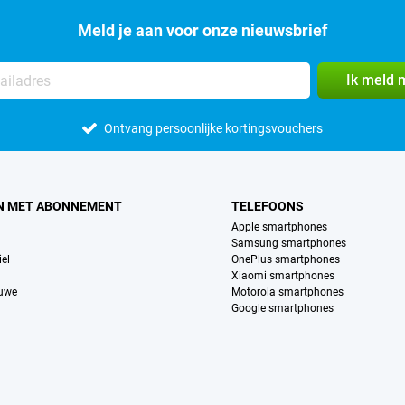
Meld je aan voor onze nieuwsbrief
Ik meld 
Ontvang persoonlijke kortingsvouchers
N MET ABONNEMENT
TELEFOONS
Apple smartphones
Samsung smartphones
el
OnePlus smartphones
Xiaomi smartphones
euwe
Motorola smartphones
Google smartphones