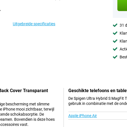
Uitgebreide specificaties
31 d
Klan
Klan
Acti
Best
 Back Cover Transparant
Geschikte telefoons en table
De Spigen Ultra Hybrid S MagFit 
gebruik in combinatie met de ond
evige bescherming met slimme
je iPhone mooi zichtbaar, terwijl
ekende schokabsorptie. De
Apple iPhone Air
treamen. Bovendien is deze hoes
accessoires vast.