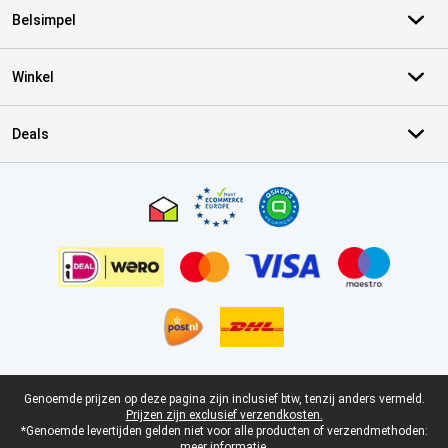
Belsimpel
Winkel
Deals
Certificaten, betaalmethoden, bezorgingsdienst partners
Juridische voettekst
Genoemde prijzen op deze pagina zijn inclusief btw, tenzij anders vermeld.
Prijzen zijn exclusief verzendkosten.
*Genoemde levertijden gelden niet voor alle producten of verzendmethoden:
meer informatie.