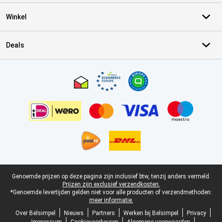
Winkel
Deals
Certificaten, betaalmethoden, bezorgingsdienst partners
Juridische voettekst
Genoemde prijzen op deze pagina zijn inclusief btw, tenzij anders vermeld.
Prijzen zijn exclusief verzendkosten.
*Genoemde levertijden gelden niet voor alle producten of verzendmethoden:
meer informatie.
Over Belsimpel
Nieuws
Partners
Werken bij Belsimpel
Privacy