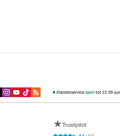
edia
Klantenservice
open
tot 23.59 uur
0
4,4
/ 5,0