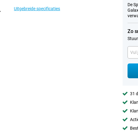
De Sp
Uitgebreide specificaties
Galax
verwa
Zo s
Stuur
31 d
Klan
Klan
Acti
Best