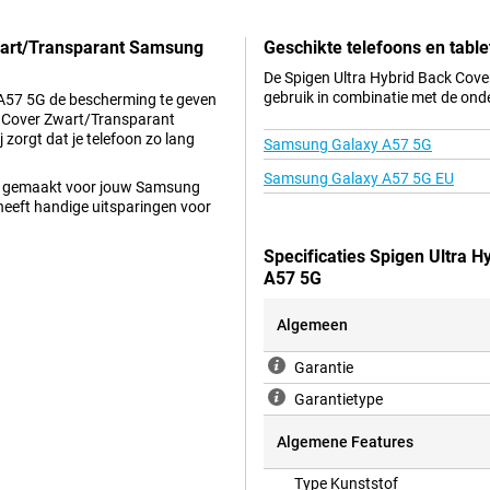
Zwart/Transparant Samsung
Geschikte telefoons en table
De Spigen Ultra Hybrid Back Cov
gebruik in combinatie met de ond
 A57 5G de bescherming te geven
ack Cover Zwart/Transparant
orgt dat je telefoon zo lang
Samsung Galaxy A57 5G
Samsung Galaxy A57 5G EU
iaal gemaakt voor jouw Samsung
 heeft handige uitsparingen voor
Specificaties Spigen Ultra 
A57 5G
bescherming voor je toestel. Hier
ere hoesjes. Zoek je een
Algemeen
pigen Ultra Hybrid Back Cover
 jou. Met deze transparante case
Garantie
Garantietype
Algemene Features
Type Kunststof