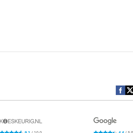
Social m
9,1
/ 10,0
4,4
/ 5,