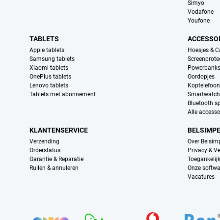
Simyo
Vodafone
Youfone
TABLETS
ACCESSO
Apple tablets
Hoesjes & C
Samsung tablets
Screenprote
Xiaomi tablets
Powerbank
OnePlus tablets
Oordopjes
Lenovo tablets
Koptelefoo
Tablets met abonnement
Smartwatch
Bluetooth s
Alle accesso
KLANTENSERVICE
BELSIMP
Verzending
Over Belsim
Orderstatus
Privacy & Ve
Garantie & Reparatie
Toegankelij
Ruilen & annuleren
Onze softwa
Vacatures
Provider partners