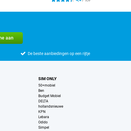
4.4 sterren
me aan
De beste aanbiedingen op een rijtje
SIM ONLY
50+mobiel
Ben
Budget Mobiel
DELTA
hollandsnieuwe
KPN
Lebara
Odido
Simpel