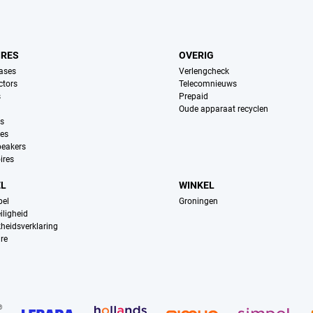
IRES
OVERIG
ases
Verlengcheck
ctors
Telecomnieuws
s
Prepaid
Oude apparaat recyclen
ns
es
peakers
ires
EL
WINKEL
pel
Groningen
iligheid
kheidsverklaring
re