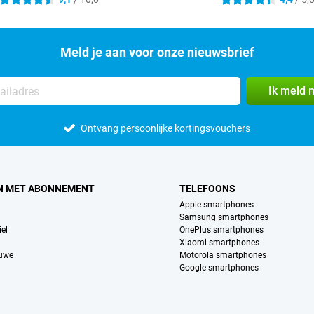
4.6 sterren
4.4 sterren
Meld je aan voor onze nieuwsbrief
Ik meld 
Ontvang persoonlijke kortingsvouchers
N MET ABONNEMENT
TELEFOONS
Apple smartphones
Samsung smartphones
el
OnePlus smartphones
Xiaomi smartphones
euwe
Motorola smartphones
Google smartphones