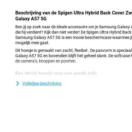
Beschrijving van de Spigen Ultra Hybrid Back Cover 
Galaxy A57 5G
Ben jij op zoek naar de ideale accessoire om je Samsung Galaxy
die hij verdient? Kijk dan niet verder! De Spigen Ultra Hybrid B
Samsung Galaxy A57 5G is een mooie beschermcase waarmee jij z
mogelijk mee gaat.
Dit hoesje is gemaakt van zacht, flexibel . De pasvorm is spec
Galaxy A57 5G en bovendien blijft het geheel slank. De softcase
de camera’s, knoppen en poorten.
Een stevig hoesje voor een goede prijs
Doordat het hoesje van kunststof gemaakt is, biedt dit optimale 
Volledige beschrijving
komt nog bij dat kunststof hoesjes vaak niet zo duur zijn als and
doorzichtig hoesje voor je Samsung Galaxy A57 5G? Dan is de S
Zwart/Transparant Samsung Galaxy A57 5G de ideale cover voor
blijft het prachtige design van je toestel voor iedereen zichtbaar.