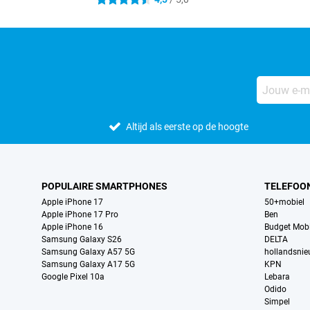
4.5 sterren
Altijd als eerste op de hoogte
POPULAIRE SMARTPHONES
TELEFOO
Apple iPhone 17
50+mobiel
Apple iPhone 17 Pro
Ben
Apple iPhone 16
Budget Mobi
Samsung Galaxy S26
DELTA
Samsung Galaxy A57 5G
hollandsni
Samsung Galaxy A17 5G
KPN
Google Pixel 10a
Lebara
Odido
Simpel