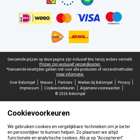
Juridische voettekst
Genoemde prijzen op deze pagina zijn inclusief btw, tenzij anders vermeld.
Prijzen zijn exclusief verzendkosten.
*Genoemde levertijden gelden niet voor alle producten of verzendmethoden:
meer informatie.
Over Belsimpel
Nieuws
Partners
Werken bij Belsimpel
Privacy
Impressum
Cookievoorkeuren
Algemene voorwaarden
© 2026 Belsimpel
Cookievoorkeuren
We gebruiken cookies en vergelijkbare technieken om je beter
en persoonlijker te kunnen helpen. Zo plaatsen we altijd
functionele en analytische cookies. Als je op “Accepteren”