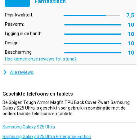
Fantastisch
Ingebouwde kickstand
7,5
Prijs-kwaliteit:
Ben je fan van series kijken of videobellen? Dan is de geïntegreerde
standaard een echte uitkomst. Zet je telefoon stabiel neer in de
10
Pasvorm:
ideale kijkhoek, zodat je je handen vrij hebt. Of je nu onderweg bent
10
Ligging in de hand:
of thuis op de bank zit, de kickstand maakt multitasken erg
gemakkelijk.
10
Design:
10
Bescherming:
Stevige bescherming
Hoe komen onze reviews tot stand?
De Spigen Tough Armor MagFit TPU Back Cover is ontworpen voor
optimale bescherming zonder in te leveren op stijl. Het slanke
design maakt jouw Galaxy S25 Ultra niet onnodig dik, terwijl het
Alle reviews
materiaal je telefoon beschermt tegen vallen, krassen en stoten.
Dankzij de verhoogde randen zijn ook je scherm en camera
beschermd, wat je toestel extra lang mooi houdt.
Geschikte telefoons en tablets
De Spigen Tough Armor Magfit TPU Back Cover Zwart Samsung
Galaxy S25 Ultra is geschikt voor gebruik in combinatie met de
onderstaande telefoons en tablets.
Samsung Galaxy S25 Ultra
Samsung Galaxy S25 Ultra Enterprise Edition