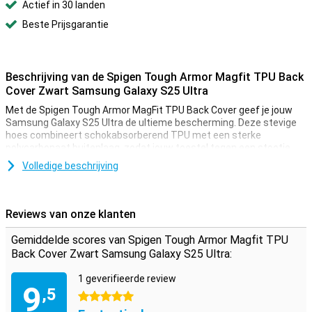
Actief in 30 landen
Beste Prijsgarantie
Beschrijving van de Spigen Tough Armor Magfit TPU Back
Cover Zwart Samsung Galaxy S25 Ultra
Met de Spigen Tough Armor MagFit TPU Back Cover geef je jouw
Samsung Galaxy S25 Ultra de ultieme bescherming. Deze stevige
hoes combineert schokabsorberend TPU met een sterke
polycarbonaat buitenlaag, zodat jouw toestel tegen een stootje
kan. Dankzij de MagFit-functionaliteit is de hoes compatibel met
Volledige beschrijving
MagSafe-accessoires, ideaal voor draadloos opladen en gebruik
van magnetische accessoires. Bovendien biedt de ingebouwde
standaard extra gemak voor handsfree gebruik.
Reviews van onze klanten
MagFit compatibel
Gemiddelde scores van Spigen Tough Armor Magfit TPU
De MagFit-technologie maakt jouw leven een stuk eenvoudiger.
Back Cover Zwart Samsung Galaxy S25 Ultra:
Bevestig je toestel moeiteloos aan MagSafe-opladers en
accessoires. Je hoeft de case er niet af te halen, want hij
1 geverifieerde review
ondersteunt draadloos opladen volledig. Dit is niet alleen handig,
9
,5
maar ook veilig: de sterke magneet houdt jouw telefoon stevig op
5 sterren
zijn plek. Zo combineer je stijl en functionaliteit in één hoes.