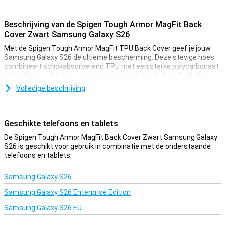
Beschrijving van de Spigen Tough Armor MagFit Back
Cover Zwart Samsung Galaxy S26
Met de Spigen Tough Armor MagFit TPU Back Cover geef je jouw
Samsung Galaxy S26 de ultieme bescherming. Deze stevige hoes
combineert schokabsorberend TPU met een sterke polycarbonaat
buitenlaag, zodat jouw toestel tegen een stootje kan. Dankzij de
MagFit-functionaliteit is de hoes compatibel met MagSafe-
Volledige beschrijving
accessoires, ideaal voor draadloos opladen en gebruik van
magnetische accessoires. Bovendien biedt de ingebouwde
standaard extra gemak voor handsfree gebruik.
Geschikte telefoons en tablets
MagFit compatibel
De Spigen Tough Armor MagFit Back Cover Zwart Samsung Galaxy
De MagFit-technologie maakt jouw leven een stuk eenvoudiger.
S26 is geschikt voor gebruik in combinatie met de onderstaande
Bevestig je toestel moeiteloos aan MagSafe-opladers en
telefoons en tablets.
accessoires. Je hoeft de case er niet af te halen, want hij
ondersteunt draadloos opladen volledig. Dit is niet alleen handig,
Samsung Galaxy S26
maar ook veilig: de sterke magneet houdt jouw telefoon stevig op
zijn plek. Zo combineer je stijl en functionaliteit in één hoes.
Samsung Galaxy S26 Enterprise Edition
Samsung Galaxy S26 EU
Ingebouwde kickstand
Ben je fan van series kijken of videobellen? Dan is de geïntegreerde