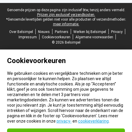
Juridische voettekst
Genoemde prijzen op deze pagina zijn inclusief btw, tenzij anders vermeld.
Prijzen zijn exclusief verzendkosten.
*Genoemde levertijden gelden niet voor alle producten of verzendmethoden:
meer informatie.
Over Belsimpel
Nieuws
Partners
Werken bij Belsimpel
Privacy
Impressum
Cookievoorkeuren
Algemene voorwaarden
© 2026 Belsimpel
Cookievoorkeuren
We gebruiken cookies en vergelijkbare technieken om je beter
en persoonlijker te kunnen helpen. Zo plaatsen we altijd
functionele en analytische cookies. Als je op “Accepteren”
klikt, geef je ons ook toestemming om jouw gegevens te
verzamelen en te delen met 3 partners voor
marketingdoeleinden. Zo kunnen we advertenties tonen die
voor jou relevant zijn. Je kunt je toestemming altijd eenvoudig
intrekken of wijzigen. Scroll hiervoor naar de onderkant van de
pagina en klik in de footer op 'Cookievoorkeuren'. Lees meer
over onze cookies in onze
privacy-
en
cookieverklaring
.