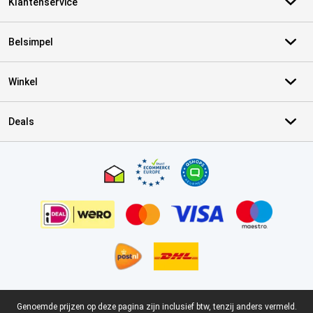
Klantenservice
Belsimpel
Winkel
Deals
Certificaten, betaalmethoden, bezorgingsdienst partners
Juridische voettekst
Genoemde prijzen op deze pagina zijn inclusief btw, tenzij anders vermeld.