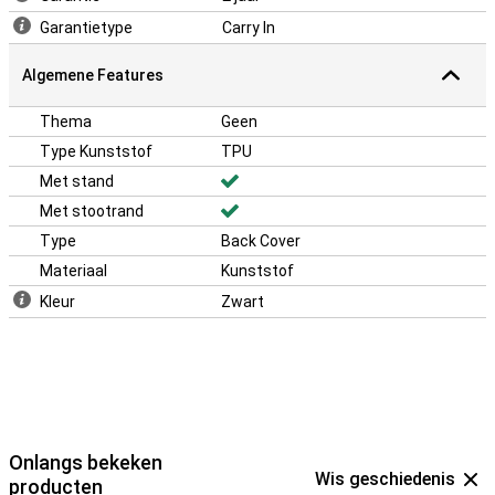
meer kunnen hebben.
Garantietype
Carry In
Algemene Features
Thema
Geen
Type Kunststof
TPU
Met stand
Met stootrand
Type
Back Cover
Materiaal
Kunststof
Kleur
Zwart
Onlangs bekeken
Wis geschiedenis
producten