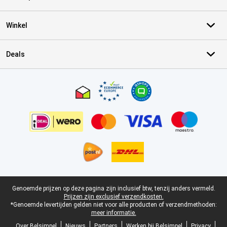
Winkel
Deals
Certificaten, betaalmethoden, bezorgingsdienst partners
Juridische voettekst
Genoemde prijzen op deze pagina zijn inclusief btw, tenzij anders vermeld.
Prijzen zijn exclusief verzendkosten.
*Genoemde levertijden gelden niet voor alle producten of verzendmethoden:
meer informatie.
Over Belsimpel
Nieuws
Partners
Werken bij Belsimpel
Privacy