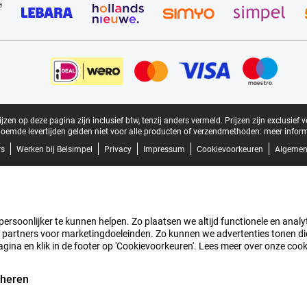
zen op deze pagina zijn inclusief btw, tenzij anders vermeld.
Prijzen zijn exclusief 
oemde levertijden gelden niet voor alle producten of verzendmethoden:
meer inform
rs
Werken bij Belsimpel
Privacy
Impressum
Cookievoorkeuren
Algemen
rsoonlijker te kunnen helpen. Zo plaatsen we altijd functionele en analyti
artners voor marketingdoeleinden. Zo kunnen we advertenties tonen die v
agina en klik in de footer op 'Cookievoorkeuren'. Lees meer over onze coo
eheren