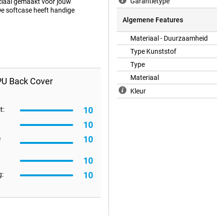
Garantietype
eciaal gemaakt voor jouw
De softcase heeft handige
Algemene Features
Materiaal - Duurzaamheid
Type Kunststof
Type
Materiaal
PU Back Cover
Kleur
10
t:
10
10
e
10
10
: