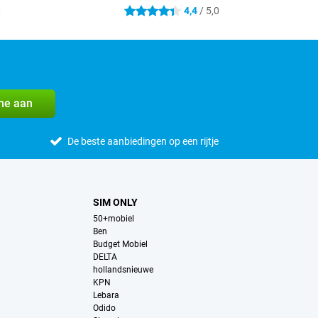
0
4,4
/ 5,0
4.4 sterren
me aan
De beste aanbiedingen op een rijtje
SIM ONLY
50+mobiel
Ben
Budget Mobiel
DELTA
hollandsnieuwe
KPN
Lebara
Odido