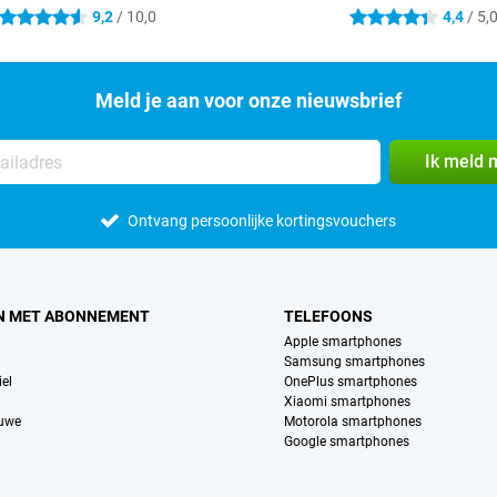
9,2
/ 10,0
4,4
/ 5,
4.6 sterren
4.4 sterren
Meld je aan voor onze nieuwsbrief
Ik meld 
Ontvang persoonlijke kortingsvouchers
N MET ABONNEMENT
TELEFOONS
Apple smartphones
Samsung smartphones
el
OnePlus smartphones
Xiaomi smartphones
euwe
Motorola smartphones
Google smartphones