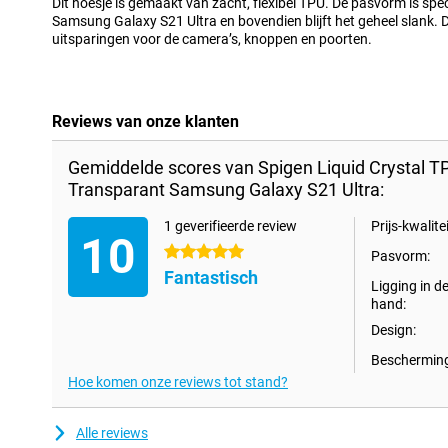
Dit hoesje is gemaakt van zacht, flexibel TPU. De pasvorm is sp
Samsung Galaxy S21 Ultra en bovendien blijft het geheel slank. 
uitsparingen voor de camera’s, knoppen en poorten.
Reviews van onze klanten
Gemiddelde scores van Spigen Liquid Crystal T
Transparant Samsung Galaxy S21 Ultra:
1 geverifieerde review
Prijs-kwalitei
10
5 sterren
Pasvorm:
Fantastisch
Ligging in d
hand:
Design:
Bescherming
Hoe komen onze reviews tot stand?
Alle reviews