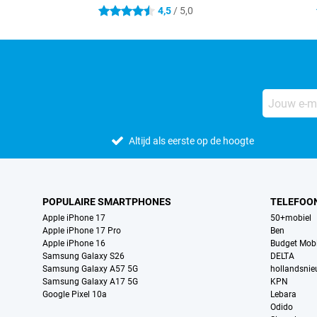
4,5
/ 5,0
4.5 sterren
Altijd als eerste op de hoogte
POPULAIRE SMARTPHONES
TELEFOO
Apple iPhone 17
50+mobiel
Apple iPhone 17 Pro
Ben
Apple iPhone 16
Budget Mobi
Samsung Galaxy S26
DELTA
Samsung Galaxy A57 5G
hollandsni
Samsung Galaxy A17 5G
KPN
Google Pixel 10a
Lebara
Odido