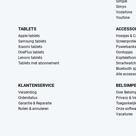
Simpel
Simyo
Vodafone
Youfone
TABLETS
ACCESSO
Apple tablets
Hoesjes & C
Samsung tablets
Screenprote
Xiaomi tablets
Powerbank
OnePlus tablets
Oordopjes
Lenovo tablets
Koptelefoo
Tablets met abonnement
Smartwatch
Bluetooth s
Alle accesso
KLANTENSERVICE
BELSIMP
Verzending
Over Belsim
Orderstatus
Privacy & Ve
Garantie & Reparatie
Toegankelij
Ruilen & annuleren
Onze softwa
Vacatures
Provider partners