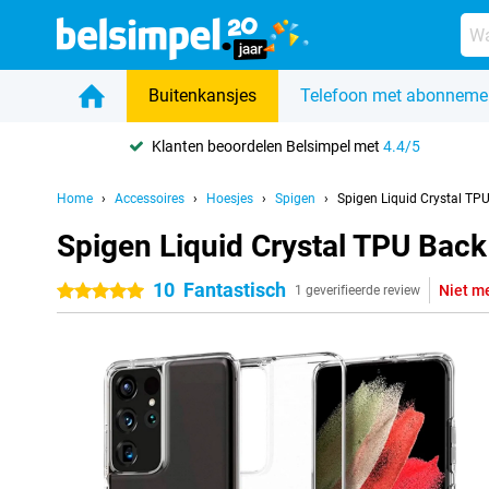
Buitenkansjes
Telefoon met abonneme
Klanten beoordelen Belsimpel met
4.4/5
Home
Accessoires
Hoesjes
Spigen
Spigen Liquid Crystal TP
Spigen Liquid Crystal TPU Bac
10
Fantastisch
Niet m
5 sterren
1 geverifieerde review