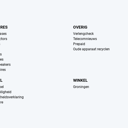
IRES
OVERIG
ases
Verlengcheck
ctors
Telecomnieuws
s
Prepaid
Oude apparaat recyclen
ns
es
peakers
ires
EL
WINKEL
pel
Groningen
iligheid
kheidsverklaring
re