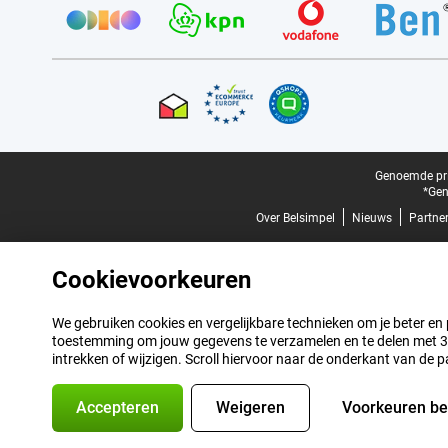
Certificaten, betaalmethoden, bezorgingsdienst partners
Juridische voettekst
Genoemde prij
*Gen
Over Belsimpel
Nieuws
Partne
Cookievoorkeuren
We gebruiken cookies en vergelijkbare technieken om je beter en pe
toestemming om jouw gegevens te verzamelen en te delen met 3 p
intrekken of wijzigen. Scroll hiervoor naar de onderkant van de p
Accepteren
Weigeren
Voorkeuren b