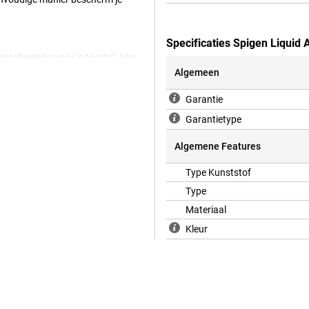
Specificaties Spigen Liqui
bescherming voor je toestel. Hier
ere hoesjes. Dit hoesje is gemaakt
Algemeen
jouw Samsung Galaxy A56 5G en
sparingen voor de camera’s,
Garantie
Garantietype
Algemene Features
Type Kunststof
Type
Materiaal
Kleur