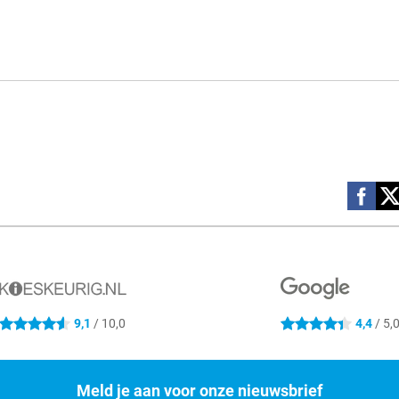
Social m
9,1
/ 10,0
4,4
/ 5,
4.6 sterren
4.4 sterren
Meld je aan voor onze nieuwsbrief