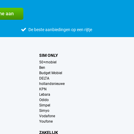
me aan
De beste aanbiedingen op een rijtje
SIM ONLY
50+mobiel
Ben
Budget Mobiel
DELTA
hollandsnieuwe
KPN
Lebara
Odido
Simpel
Simyo
Vodafone
Youfone
ZAKELIJK