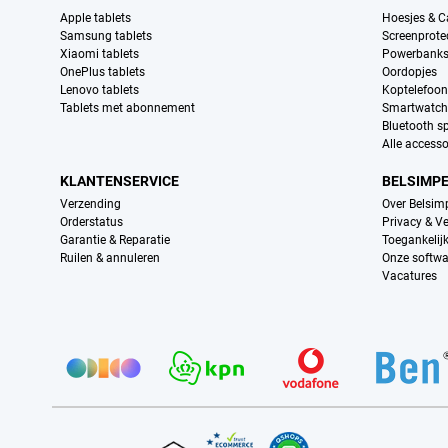
Apple tablets
Hoesjes & C
Samsung tablets
Screenprote
Xiaomi tablets
Powerbank
OnePlus tablets
Oordopjes
Lenovo tablets
Koptelefoo
Tablets met abonnement
Smartwatch
Bluetooth s
Alle accesso
KLANTENSERVICE
BELSIMP
Verzending
Over Belsim
Orderstatus
Privacy & Ve
Garantie & Reparatie
Toegankelij
Ruilen & annuleren
Onze softwa
Vacatures
Provider partners
Certificaten, betaalmethoden, bezorgingsdienst partners