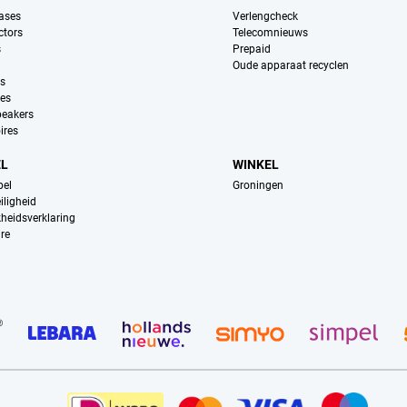
ases
Verlengcheck
ctors
Telecomnieuws
s
Prepaid
Oude apparaat recyclen
ns
es
peakers
ires
EL
WINKEL
pel
Groningen
iligheid
kheidsverklaring
re