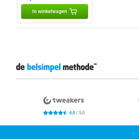
In winkelwagen
Externe winkelbeoordelingen
4,5
/ 5,0
4.5 sterren