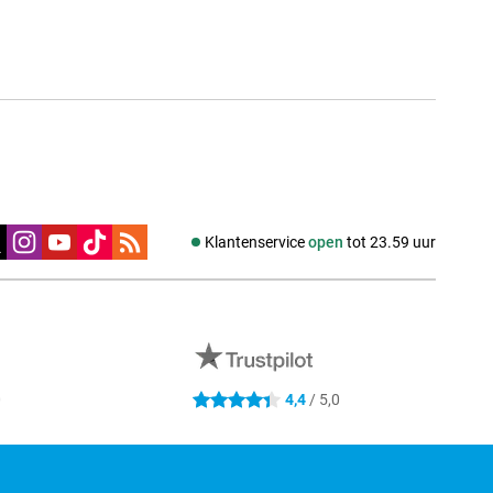
edia
Klantenservice
open
tot 23.59 uur
0
4,4
/ 5,0
4.4 sterren