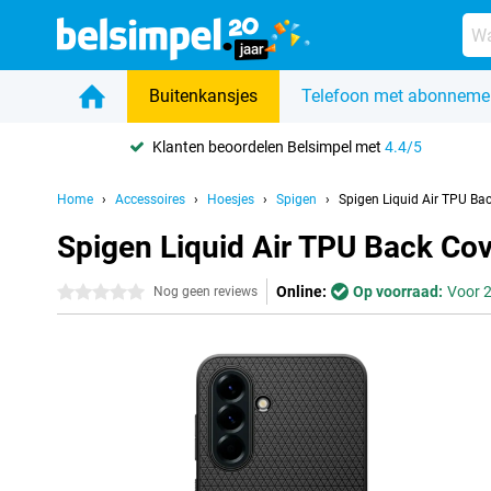
Buitenkansjes
Telefoon met abonneme
Klanten beoordelen Belsimpel met
4.4/5
Home
Accessoires
Hoesjes
Spigen
Spigen Liquid Air TPU B
Spigen Liquid Air TPU Back Co
Online:
Op voorraad:
Voor 2
0 sterren
Nog geen reviews