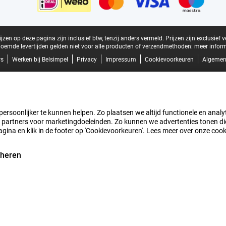
zen op deze pagina zijn inclusief btw, tenzij anders vermeld.
Prijzen zijn exclusief 
oemde levertijden gelden niet voor alle producten of verzendmethoden:
meer inform
rs
Werken bij Belsimpel
Privacy
Impressum
Cookievoorkeuren
Algemen
rsoonlijker te kunnen helpen. Zo plaatsen we altijd functionele en analyti
artners voor marketingdoeleinden. Zo kunnen we advertenties tonen die v
agina en klik in de footer op 'Cookievoorkeuren'. Lees meer over onze coo
eheren