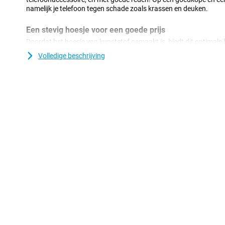
namelijk je telefoon tegen schade zoals krassen en deuken.
Een stevig hoesje voor een goede prijs
Doordat het hoesje van kunststof gemaakt is, biedt dit optimale 
komt nog bij dat kunststof hoesjes vaak niet zo duur zijn als and
Volledige beschrijving
van zacht, flexibel TPU. De pasvorm is speciaal gemaakt voor 
bovendien blijft het geheel slank. De softcase heeft handige uit
knoppen en poorten.