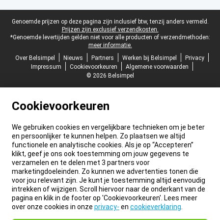
Juridische voettekst
Genoemde prijzen op deze pagina zijn inclusief btw, tenzij anders vermeld.
Prijzen zijn exclusief verzendkosten.
*Genoemde levertijden gelden niet voor alle producten of verzendmethoden:
meer informatie.
Over Belsimpel
Nieuws
Partners
Werken bij Belsimpel
Privacy
Impressum
Cookievoorkeuren
Algemene voorwaarden
© 2026 Belsimpel
Cookievoorkeuren
We gebruiken cookies en vergelijkbare technieken om je beter
en persoonlijker te kunnen helpen. Zo plaatsen we altijd
functionele en analytische cookies. Als je op “Accepteren”
klikt, geef je ons ook toestemming om jouw gegevens te
verzamelen en te delen met 3 partners voor
marketingdoeleinden. Zo kunnen we advertenties tonen die
voor jou relevant zijn. Je kunt je toestemming altijd eenvoudig
intrekken of wijzigen. Scroll hiervoor naar de onderkant van de
pagina en klik in de footer op 'Cookievoorkeuren'. Lees meer
over onze cookies in onze
privacy-
en
cookieverklaring
.