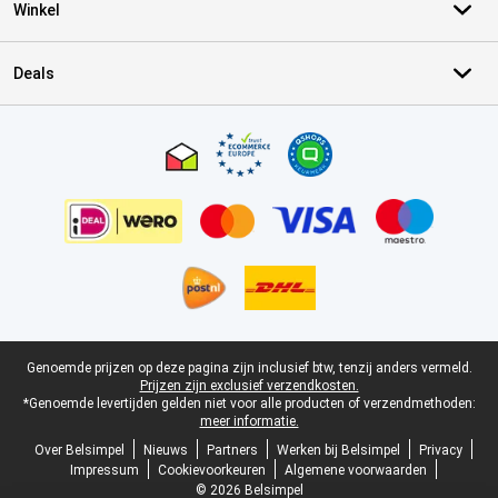
Winkel
Deals
Certificaten, betaalmethoden, bezorgingsdienst partners
Juridische voettekst
Genoemde prijzen op deze pagina zijn inclusief btw, tenzij anders vermeld.
Prijzen zijn exclusief verzendkosten.
*Genoemde levertijden gelden niet voor alle producten of verzendmethoden:
meer informatie.
Over Belsimpel
Nieuws
Partners
Werken bij Belsimpel
Privacy
Impressum
Cookievoorkeuren
Algemene voorwaarden
© 2026 Belsimpel