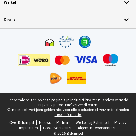
Winkel
Deals
Certificaten, betaalmethoden, bezorgingsdienst partners
Juridische voettekst
Genoemde prijzen op deze pagina zijn inclusief btw, tenzij anders vermeld.
Prijzen zijn exclusief verzendkosten.
*Genoemde levertijden gelden niet voor alle producten of verzendmethoden:
meer informatie.
Over Belsimpel
Nieuws
Partners
Werken bij Belsimpel
Privacy
Impressum
Cookievoorkeuren
Algemene voorwaarden
© 2026 Belsimpel