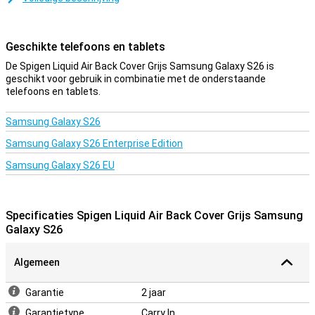
Bescherm je behuizing
Bescherm je Samsung Galaxy S26 eenvoudig door voor deze back
cover te kiezen. De Spigen Liquid Air TPU Back Cover Grijs Samsung
Geschikte telefoons en tablets
Galaxy S26 is gemaakt van zacht en flexibel TPU-materiaal. Dankzij
dit materiaal sluit de case perfect aan op je toestel. Verder
De Spigen Liquid Air Back Cover Grijs Samsung Galaxy S26 is
voorkom je met deze TPU-case krassen en deuken door scherpe
geschikt voor gebruik in combinatie met de onderstaande
voorwerpen, vuil, stof en valpartijen. Iedereen laat zijn telefoon wel
telefoons en tablets.
een keer vallen, hartstikke onhandig natuurlijk. Maar met dit
kunststof hoesje zorg jij ervoor dat je Samsung Galaxy S26 goed
Samsung Galaxy S26
wordt beschermd tegen eventuele krassen en deuken.
Samsung Galaxy S26 Enterprise Edition
Samsung Galaxy S26 EU
Specificaties Spigen Liquid Air Back Cover Grijs Samsung
Galaxy S26
Algemeen
Garantie
2 jaar
Garantietype
Carry In