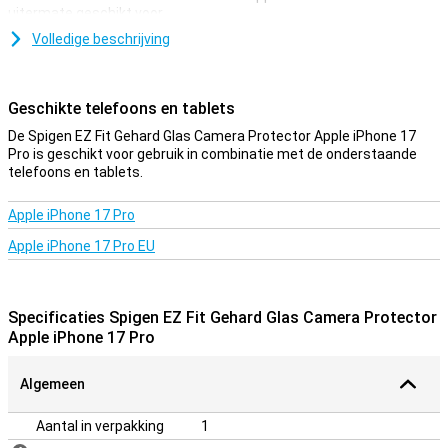
uitermate geschikt voor.
Bescherm de camera van jouw Apple iPhone 17 Pro goed in alle
Volledige beschrijving
tijden. Koop een cameraprotector om krasjes te voorkomen aan de
camera van je toestel.
Geschikte telefoons en tablets
Bescherming voor je camera
De Spigen EZ Fit Gehard Glas Camera Protector Apple iPhone 17
Deze Spigen EZ Fit Gehard Glas Camera Protector Apple iPhone 17
Pro is geschikt voor gebruik in combinatie met de onderstaande
Pro van gehard glas is een dun laagje glas wat jouw camera de
telefoons en tablets.
optimale bescherming geeft tegen schade! Daarnaast is het
glazen plaatje bijna niet te zien en gaat de kwaliteit van je foto's en
video's er niet op achteruit.
Apple iPhone 17 Pro
Apple iPhone 17 Pro EU
Specificaties Spigen EZ Fit Gehard Glas Camera Protector
Apple iPhone 17 Pro
Algemeen
Aantal in verpakking
1