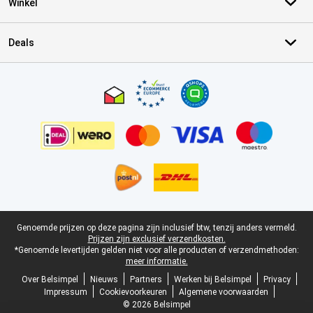
Winkel
Deals
Certificaten, betaalmethoden, bezorgingsdienst partners
Juridische voettekst
Genoemde prijzen op deze pagina zijn inclusief btw, tenzij anders vermeld.
Prijzen zijn exclusief verzendkosten.
*Genoemde levertijden gelden niet voor alle producten of verzendmethoden:
meer informatie.
Over Belsimpel
Nieuws
Partners
Werken bij Belsimpel
Privacy
Impressum
Cookievoorkeuren
Algemene voorwaarden
© 2026 Belsimpel