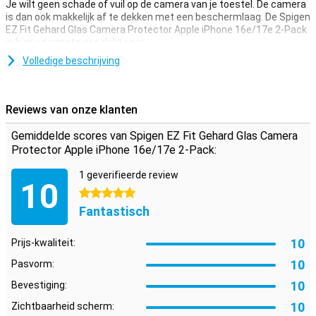
Je wilt geen schade of vuil op de camera van je toestel. De camera
is dan ook makkelijk af te dekken met een beschermlaag. De Spigen
EZ Fit Gehard Glas Camera Protector Apple iPhone 16e/17e 2-Pack
is hier uitermate geschikt voor.
Bescherm de camera van jouw Apple iPhone 16e/17e goed in alle
Volledige beschrijving
tijden. Koop een cameraprotector om krasjes te voorkomen aan de
camera van je toestel.
Reviews van onze klanten
Bescherming voor je camera
Deze Spigen EZ Fit Gehard Glas Camera Protector Apple iPhone
Gemiddelde scores van Spigen EZ Fit Gehard Glas Camera
16e/17e 2-Pack van gehard glas is een dun laagje glas wat jouw
Protector Apple iPhone 16e/17e 2-Pack:
camera de optimale bescherming geeft tegen schade! Daarnaast
is het glazen plaatje bijna niet te zien en gaat de kwaliteit van je
1 geverifieerde review
10
foto's en video's er niet op achteruit.
5 sterren
Fantastisch
10
Prijs-kwaliteit:
10
Pasvorm:
10
Bevestiging:
10
Zichtbaarheid scherm: