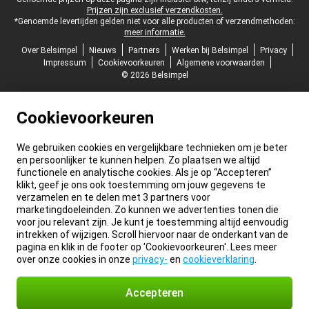
Juridische voettekst
Prijzen zijn exclusief verzendkosten.
*Genoemde levertijden gelden niet voor alle producten of verzendmethoden:
meer informatie.
Over Belsimpel
Nieuws
Partners
Werken bij Belsimpel
Privacy
Impressum
Cookievoorkeuren
Algemene voorwaarden
© 2026 Belsimpel
Cookievoorkeuren
We gebruiken cookies en vergelijkbare technieken om je beter
en persoonlijker te kunnen helpen. Zo plaatsen we altijd
functionele en analytische cookies. Als je op “Accepteren”
klikt, geef je ons ook toestemming om jouw gegevens te
verzamelen en te delen met 3 partners voor
marketingdoeleinden. Zo kunnen we advertenties tonen die
voor jou relevant zijn. Je kunt je toestemming altijd eenvoudig
intrekken of wijzigen. Scroll hiervoor naar de onderkant van de
pagina en klik in de footer op 'Cookievoorkeuren'. Lees meer
over onze cookies in onze
privacy-
en
cookieverklaring
.
Accepteren