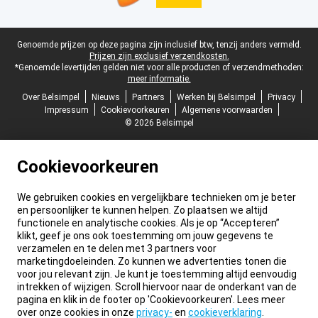
Juridische voettekst
Genoemde prijzen op deze pagina zijn inclusief btw, tenzij anders vermeld.
Prijzen zijn exclusief verzendkosten.
*Genoemde levertijden gelden niet voor alle producten of verzendmethoden:
meer informatie.
Over Belsimpel
Nieuws
Partners
Werken bij Belsimpel
Privacy
Impressum
Cookievoorkeuren
Algemene voorwaarden
© 2026 Belsimpel
Cookievoorkeuren
We gebruiken cookies en vergelijkbare technieken om je beter
en persoonlijker te kunnen helpen. Zo plaatsen we altijd
functionele en analytische cookies. Als je op “Accepteren”
klikt, geef je ons ook toestemming om jouw gegevens te
verzamelen en te delen met 3 partners voor
marketingdoeleinden. Zo kunnen we advertenties tonen die
voor jou relevant zijn. Je kunt je toestemming altijd eenvoudig
intrekken of wijzigen. Scroll hiervoor naar de onderkant van de
pagina en klik in de footer op 'Cookievoorkeuren'. Lees meer
over onze cookies in onze
privacy-
en
cookieverklaring
.