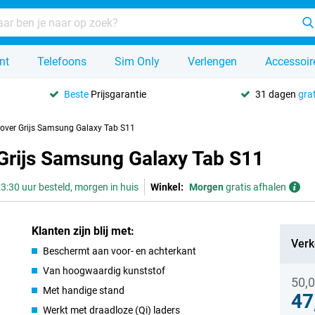
nt
Telefoons
Sim Only
Verlengen
Accessoir
Beste
Prijsgarantie
31 dagen
grat
Cover Grijs Samsung Galaxy Tab S11
 Grijs Samsung Galaxy Tab S11
3:30 uur besteld, morgen in huis
Winkel:
Morgen
gratis afhalen
Klanten zijn blij met:
Verk
Beschermt aan voor- en achterkant
Van hoogwaardig kunststof
50,
Met handige stand
47
Werkt met draadloze (Qi) laders