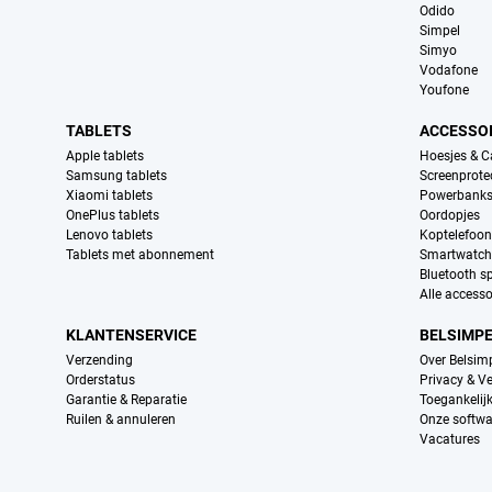
Odido
Simpel
Simyo
Vodafone
Youfone
TABLETS
ACCESSO
Apple tablets
Hoesjes & C
Samsung tablets
Screenprote
Xiaomi tablets
Powerbank
OnePlus tablets
Oordopjes
Lenovo tablets
Koptelefoo
Tablets met abonnement
Smartwatch
Bluetooth s
Alle accesso
KLANTENSERVICE
BELSIMP
Verzending
Over Belsim
Orderstatus
Privacy & Ve
Garantie & Reparatie
Toegankelij
Ruilen & annuleren
Onze softwa
Vacatures