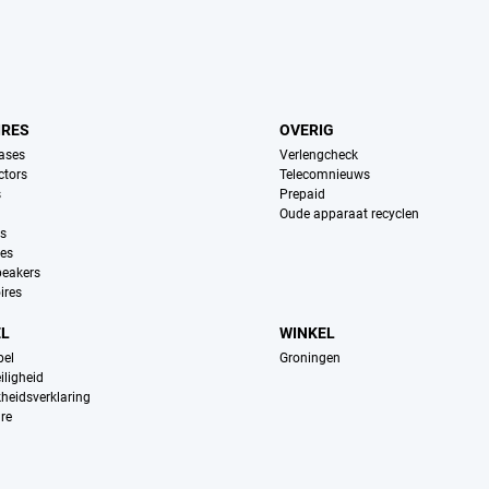
IRES
OVERIG
ases
Verlengcheck
ctors
Telecomnieuws
s
Prepaid
Oude apparaat recyclen
ns
es
peakers
ires
EL
WINKEL
pel
Groningen
iligheid
kheidsverklaring
re