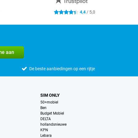
0
4,4
/ 5,0
4.4 sterren
me aan
De beste aanbiedingen op een rijtje
SIM ONLY
50+mobiel
Ben
Budget Mobiel
DELTA
hollandsnieuwe
KPN
Lebara