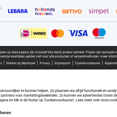
zen op deze pagina zijn inclusief btw, tenzij anders vermeld.
Prijzen zijn exclusief 
oemde levertijden gelden niet voor alle producten of verzendmethoden:
meer inform
rs
Werken bij Belsimpel
Privacy
Impressum
Cookievoorkeuren
Algemen
rsoonlijker te kunnen helpen. Zo plaatsen we altijd functionele en analyti
artners voor marketingdoeleinden. Zo kunnen we advertenties tonen die v
agina en klik in de footer op 'Cookievoorkeuren'. Lees meer over onze coo
eheren