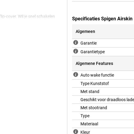
lip-cover. Wil je snel schakelen
Specificaties Spigen Airski
envoudig los en gebruik je alleen de
bt, zonder in te leveren op
Algemeen
Garantie
Garantietype
S11 Ultra automatisch geactiveerd
een uit. Dit bespaart batterij en
s hoeft te doen.
Algemene Features
Auto wake functie
ant. Zo heb je je stylus altijd bij
Type Kunststof
maakt, schetst of gewoon door
Met stand
Geschikt voor draadloos lad
Met stootrand
Type
Materiaal
Kleur