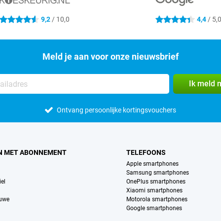
9,2
/ 10,0
4,4
/ 5,
4.6 sterren
4.4 sterren
Meld je aan voor onze nieuwsbrief
Ik meld 
Ontvang persoonlijke kortingsvouchers
N MET ABONNEMENT
TELEFOONS
Apple smartphones
Samsung smartphones
el
OnePlus smartphones
Xiaomi smartphones
euwe
Motorola smartphones
Google smartphones