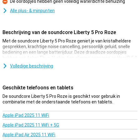
De oordopjes hebben geen volledig waterdichte behuizing
Minpunt
Alle plus- & minpunten
Beschrijving van de soundcore Liberty 5 Pro Roze
Met de soundcore Liberty 5 Pro Roze geniet je van kristalheldere
gesprekken, krachtige noise cancelling, persoonlijk geluid, snelle
bediening en een lange batterijduur. Deze draadloze oordopjes
hebben een Anker Thus AI-chip, tien slimme sensoren en HearID 5.0
voor audio die past bij jouw oren. Ook handig: je bedient muziek en
Volledige beschrijving
oproepen met je stem, zelfs zonder internet.
Altijd verstaanbaar
Geschikte telefoons en tablets
Voer je vaak gesprekken onderweg, op kantoor of in een drukke
trein? Dan komen de soundcore Liberty 5 Pro Roze goed van pas.
De soundcore Liberty 5 Pro Roze is geschikt voor gebruik in
De oordopjes gebruiken tien sensoren en de Thus AI-chip, een
combinatie met de onderstaande telefoons en tablets.
speciale chip voor stemherkenning en ruisonderdrukking, om jouw
stem duidelijk naar voren te brengen. Daardoor ben je goed
Apple iPad 2025 11 WiFi
verstaanbaar, zelfs bij veel omgevingsgeluid tot honderd decibel.
Je hoeft dus niet harder te praten of steeds een stillere plek te
Apple iPad 2025 11 WiFi + 5G
zoeken. Fluisteren, praten of roepen: jouw stem blijft helder en
verstaanbaar.
Apple iPad Air 2025 11 WiFi