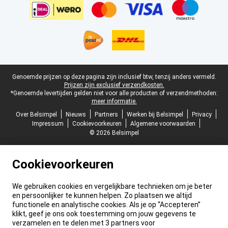
Juridische voettekst
Genoemde prijzen op deze pagina zijn inclusief btw, tenzij anders vermeld.
Prijzen zijn exclusief verzendkosten.
*Genoemde levertijden gelden niet voor alle producten of verzendmethoden:
meer informatie.
Over Belsimpel
Nieuws
Partners
Werken bij Belsimpel
Privacy
Impressum
Cookievoorkeuren
Algemene voorwaarden
© 2026 Belsimpel
Cookievoorkeuren
We gebruiken cookies en vergelijkbare technieken om je beter
en persoonlijker te kunnen helpen. Zo plaatsen we altijd
functionele en analytische cookies. Als je op “Accepteren”
klikt, geef je ons ook toestemming om jouw gegevens te
verzamelen en te delen met 3 partners voor