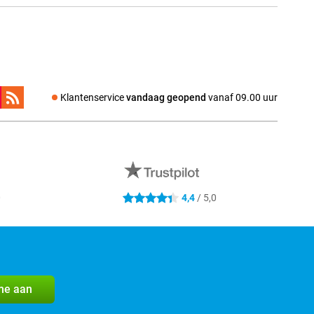
Klantenservice
vandaag geopend
vanaf 09.00 uur
0
4,4
/ 5,0
4.4 sterren
me aan