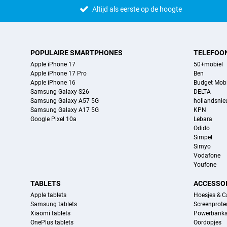
Altijd als eerste op de hoogte
POPULAIRE SMARTPHONES
TELEFOO
Apple iPhone 17
50+mobiel
Apple iPhone 17 Pro
Ben
Apple iPhone 16
Budget Mobi
Samsung Galaxy S26
DELTA
Samsung Galaxy A57 5G
hollandsni
Samsung Galaxy A17 5G
KPN
Google Pixel 10a
Lebara
Odido
Simpel
Simyo
Vodafone
Youfone
TABLETS
ACCESSO
Apple tablets
Hoesjes & C
Samsung tablets
Screenprote
Xiaomi tablets
Powerbank
OnePlus tablets
Oordopjes