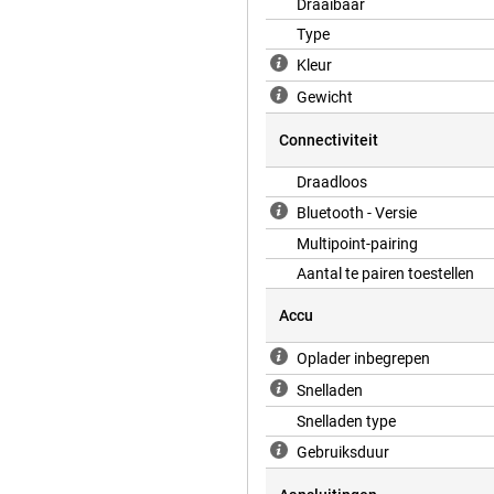
Draaibaar
Type
Kleur
optelefoon te personaliseren naar
? Dan heeft de microfoon een
Gewicht
n bent!
Connectiviteit
Draadloos
Bluetooth - Versie
Multipoint-pairing
Aantal te pairen toestellen
Accu
Oplader inbegrepen
Snelladen
Snelladen type
Gebruiksduur