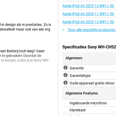
Apple iPad Air 2025 13 WiFi + 5G
Apple iPad Air 2026 11 WiFi + 5G
Apple iPad Air 2026 13 WiFi + 5G
 design als in prestaties. Zo is
dskwaliteit maar ook van een erg
Toon alle geschikte producten
Specificaties Sony WH-CH52
ee! Batterij toch leeg? Geen
r te gebruiken! Doordat de
Algemeen
 te bergen zodat je je Sony WH-
Garantie
Garantietype
het mogelijk om tegelijkertijd met
k tussen beide apparaten. Erg
Oude apparaat gratis retour
 extra snel door de Swift Pair en
Algemene Features
Ingebouwde microfoon
 bekend als fantastisch. Door een
Klankkast
Zo komt gestreamde muziek uit de