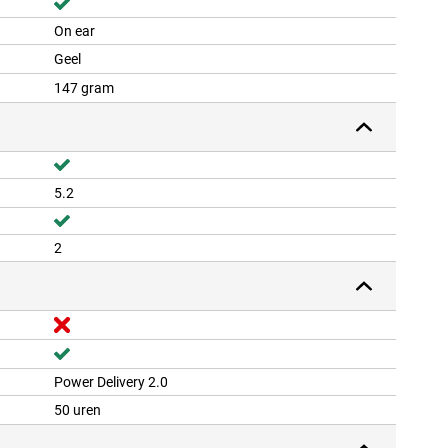
On ear
Geel
147 gram
5.2
2
Power Delivery 2.0
50 uren