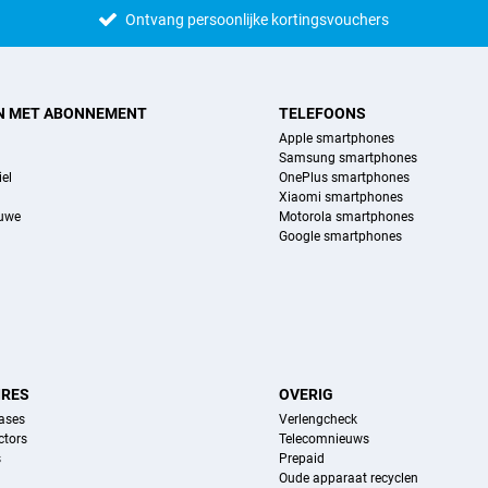
Ontvang persoonlijke kortingsvouchers
N MET ABONNEMENT
TELEFOONS
Apple smartphones
Samsung smartphones
el
OnePlus smartphones
Xiaomi smartphones
euwe
Motorola smartphones
Google smartphones
IRES
OVERIG
ases
Verlengcheck
ctors
Telecomnieuws
s
Prepaid
Oude apparaat recyclen