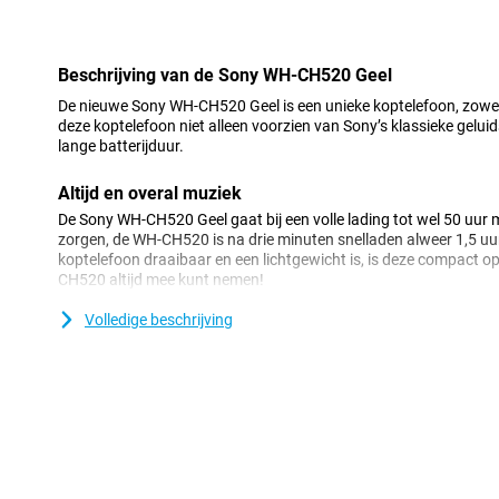
Minpunt
Beschrijving van de Sony WH-CH520 Geel
De nieuwe Sony WH-CH520 Geel is een unieke koptelefoon, zowel in
deze koptelefoon niet alleen voorzien van Sony’s klassieke gelui
lange batterijduur.
Altijd en overal muziek
De Sony WH-CH520 Geel gaat bij een volle lading tot wel 50 uur m
zorgen, de WH-CH520 is na drie minuten snelladen alweer 1,5 uu
koptelefoon draaibaar en een lichtgewicht is, is deze compact op
CH520 altijd mee kunt nemen!
## Gemakkelijk schakelen
Volledige beschrijving
Doordat deze Sony koptelefoon Multipoint Pairing ondersteunt is 
je telefoon en laptop te verbinden. Zo schakel je heel gemakkelij
handig dus! Het verbinden van deze apparaten gaat ook nog eens
Fast Pair functies.
Sublieme geluidskwaliteit
Het geluid van Sony Hoofdtelefoons staat natuurlijk al een tijdje
nieuwe DSEE-technologie is dit nog een stukje beter geworden. 