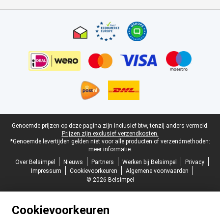
Certificaten, betaalmethoden, bezorgingsdienst partners
Juridische voettekst
Genoemde prijzen op deze pagina zijn inclusief btw, tenzij anders vermeld.
Prijzen zijn exclusief verzendkosten.
*Genoemde levertijden gelden niet voor alle producten of verzendmethoden:
meer informatie.
Over Belsimpel
Nieuws
Partners
Werken bij Belsimpel
Privacy
Impressum
Cookievoorkeuren
Algemene voorwaarden
© 2026 Belsimpel
Cookievoorkeuren