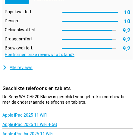
Erg handig dus! Het verbinden van deze apparaten gaat ook nog
eens extra snel door de Swift Pair en Fast Pair functies.
10
Prijs-kwaliteit:
10
Design:
Sublieme geluidskwaliteit
Het geluid van Sony Hoofdtelefoons staat natuurlijk al een tijdje
9,2
Geluidskwaliteit:
bekend als fantastisch. Door een nieuwe DSEE-technologie is dit
9,2
Draagcomfort:
nog een stukje beter geworden. Zo komt gestreamde muziek uit de
Sony WH-CH520 een stuk dichter bij de opnamekwaliteit!
9,2
Bouwkwaliteit:
Hoe komen onze reviews tot stand?
Personaliseer jouw muziek
Via de Sony Headphone connect app is het ook mogelijk om de
Alle reviews
koptelefoon te personaliseren naar jouw wensen. Neem je een
telefoon gesprek op via de WH-CH520? Dan heeft de microfoon een
automatisch filter wat er voor zorgt dat jij extra goed te verstaan
bent!
Geschikte telefoons en tablets
De Sony WH-CH520 Blauw is geschikt voor gebruik in combinatie
met de onderstaande telefoons en tablets.
Apple iPad 2025 11 WiFi
Apple iPad 2025 11 WiFi + 5G
Apple iPad Air 2025 11 WiFi