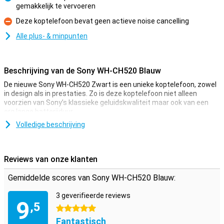
gemakkelijk te vervoeren
Pluspunt
Deze koptelefoon bevat geen actieve noise cancelling
Minpunt
Alle plus- & minpunten
Beschrijving van de Sony WH-CH520 Blauw
De nieuwe Sony WH-CH520 Zwart is een unieke koptelefoon, zowel
in design als in prestaties. Zo is deze koptelefoon niet alleen
voorzien van Sony’s klassieke geluidskwaliteit maar ook van een
erg lange batterijduur.
Volledige beschrijving
Altijd en overal muziek
De Sony WH-CH520 Zwart gaat bij een volle lading tot wel 50 uur
mee! Batterij toch leeg? Geen zorgen, de WH-CH520 is na drie
Reviews van onze klanten
minuten snelladen alweer 1,5 uur te gebruiken! Doordat de
koptelefoon draaibaar en een lichtgewicht is, is deze compact op
Gemiddelde scores van Sony WH-CH520 Blauw:
te bergen zodat je je Sony WH-CH520 altijd mee kunt nemen!
## Gemakkelijk schakelen
3 geverifieerde reviews
9
Doordat deze Sony koptelefoon Multipoint Pairing ondersteunt is
,5
5 sterren
het mogelijk om tegelijkertijd met je telefoon en laptop te
Fantastisch
verbinden. Zo schakel je heel gemakkelijk tussen beide apparaten.