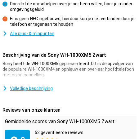
Doordat de oorschelpen over je oor heen vallen, hoor je minder
omgevingsgeluid
Pluspunt
Er is geen NFC ingebouwd, hierdoor kun je niet verbinden door je
telefoon er tegenaan te houden
Minpunt
Alle plus- & minpunten
Beschrijving van de Sony WH-1000XM5 Zwart
Sony heeft de WH-1000XM5 gepresenteerd. Dit is de opvolger van
de populaire WH-1000XM4 en opnieuw een over-ear hoofdtelefoon
met noise cancelling.
Dempt omgevingsgeluiden met noise cancelling
Volledige beschrijving
Met deze Sony-hoofdtelefoon ga je helemaal op in je muziek, want
omgevingsgeluiden worden volledig gedempt dankzij noise
cancelling. Ideaal in een drukke werkomgeving, trein of vliegtuig!
Reviews van onze klanten
Zodra je je hand op de rechter oorschelp plaatst, stopt de muziek
en worden achtergrondgeluiden doorgelaten: handig als je even
Gemiddelde scores van Sony WH-1000XM5 Zwart:
snel wat moet zeggen. Sony heeft de Noice Cancelling technologie
enorm verbeterd ten opzichte van de WH-1000XM4 door gebruik te
52 geverifieerde reviews
maken van 8 microfoons in plaats van 4.