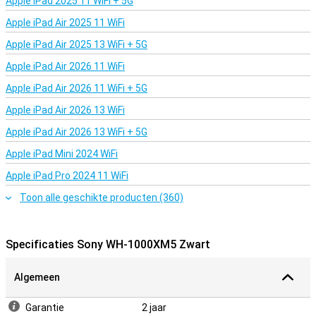
Apple iPad 2025 11 WiFi + 5G
1000XM5 automatisch naar je telefoon.
Apple iPad Air 2025 11 WiFi
Bediening via touchpad
Apple iPad Air 2025 13 WiFi + 5G
De oorschelpen hebben een touchpad waarmee je een ander
nummer kiest, het volume bedient of inkomende oproepen
Apple iPad Air 2026 11 WiFi
aanneemt. Ook is er ondersteuning voor spraakassistenten Google
Assistant en Amazon Alexa aanwezig, zodat je de koptelefoon kan
Apple iPad Air 2026 11 WiFi + 5G
besturen met je stem. Handig als je even je handen vol hebt! Ook
Apple iPad Air 2026 13 WiFi
heeft de 1000XM5 de Speak-to-Chat functie. Met deze functie kun
je praten en tegelijkertijd je omgeving horen zonder je Sony WH-
Apple iPad Air 2026 13 WiFi + 5G
1000XM5 Zwart af te zetten. De headphone herkent je stem en
stopt zo automatisch de muziek en laat omgevingsgeluiden toe.
Apple iPad Mini 2024 WiFi
Een andere handige functie is dat de muziek automatisch
Apple iPad Pro 2024 11 WiFi
pauzeert of verder gaat zodra je de koptelefoon afzet of opzet.
Toon alle geschikte producten (360)
Specificaties Sony WH-1000XM5 Zwart
Algemeen
Garantie
2 jaar