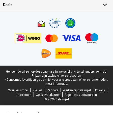
Deals
Certificaten, betaalmethoden, bezorgingsdienst partners
Juridische voettekst
Genoemde prijzen op deze pagina zijn inclusief btw, tenzij anders vermeld.
Prijzen zijn exclusief verzendkosten.
*Genoemde levertijden gelden niet voor alle producten of verzendmethoden:
meer informatie.
Over Belsimpel
Nieuws
Partners
Werken bij Belsimpel
Privacy
Impressum
Cookievoorkeuren
Algemene voorwaarden
© 2026 Belsimpel