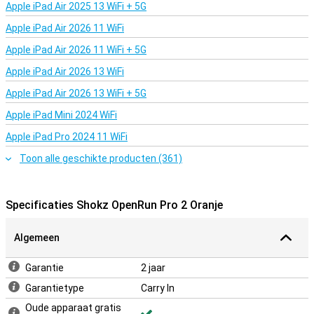
Apple iPad Air 2025 13 WiFi + 5G
Heldere communicatie
Apple iPad Air 2026 11 WiFi
Dankzij de wind- en ruisonderdrukkende microfoons kun je met de
Shokz OpenRun Pro 2 altijd duidelijk communiceren, zelfs in
Apple iPad Air 2026 11 WiFi + 5G
winderige omstandigheden. Dit maakt deze hoofdtelefoon ook
Apple iPad Air 2026 13 WiFi
geschikt voor het voeren van telefoongesprekken tijdens het
sporten of onderweg.
Apple iPad Air 2026 13 WiFi + 5G
Apple iPad Mini 2024 WiFi
Apple iPad Pro 2024 11 WiFi
Toon alle geschikte producten (361)
Specificaties Shokz OpenRun Pro 2 Oranje
Algemeen
Garantie
2 jaar
Garantietype
Carry In
Oude apparaat gratis