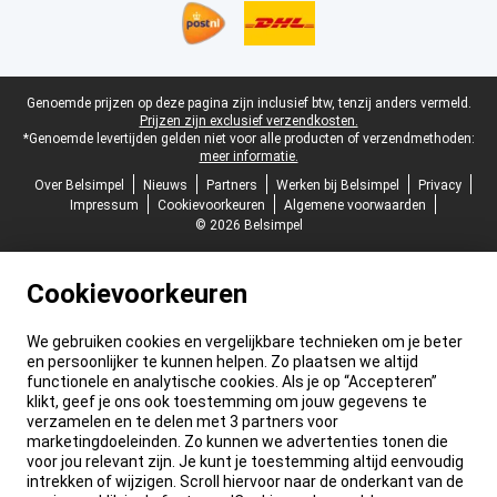
Juridische voettekst
Genoemde prijzen op deze pagina zijn inclusief btw, tenzij anders vermeld.
Prijzen zijn exclusief verzendkosten.
*Genoemde levertijden gelden niet voor alle producten of verzendmethoden:
meer informatie.
Over Belsimpel
Nieuws
Partners
Werken bij Belsimpel
Privacy
Impressum
Cookievoorkeuren
Algemene voorwaarden
© 2026 Belsimpel
Cookievoorkeuren
We gebruiken cookies en vergelijkbare technieken om je beter
en persoonlijker te kunnen helpen. Zo plaatsen we altijd
functionele en analytische cookies. Als je op “Accepteren”
klikt, geef je ons ook toestemming om jouw gegevens te
verzamelen en te delen met 3 partners voor
marketingdoeleinden. Zo kunnen we advertenties tonen die
voor jou relevant zijn. Je kunt je toestemming altijd eenvoudig
intrekken of wijzigen. Scroll hiervoor naar de onderkant van de