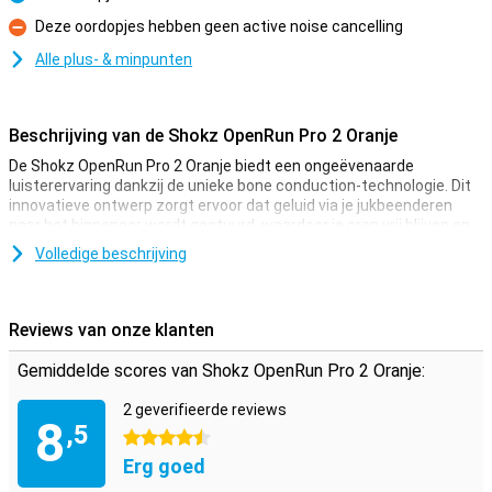
Pluspunt
Deze oordopjes hebben geen active noise cancelling
Minpunt
Alle plus- & minpunten
Beschrijving van de Shokz OpenRun Pro 2 Oranje
De Shokz OpenRun Pro 2 Oranje biedt een ongeëvenaarde
luisterervaring dankzij de unieke bone conduction-technologie. Dit
innovatieve ontwerp zorgt ervoor dat geluid via je jukbeenderen
naar het binnenoor wordt gestuurd, waardoor je oren vrij blijven en
je bewust blijft van je omgeving. Met een batterijduur van maar
Volledige beschrijving
liefst 12 uur en een snellaadfunctie die 2,5 uur afspeeltijd biedt na
slechts 5 minuten opladen, kun je de hele dag genieten van je
favoriete muziek of podcasts.
Reviews van onze klanten
Ideaal voor sporters
Gemiddelde scores van Shokz OpenRun Pro 2 Oranje:
De Shokz OpenRun Pro 2 is perfect voor sporters. Dankzij het open-
ear design worden je oren niet bedekt, zodat zweet niet opgesloten
2 geverifieerde reviews
raakt en je oren schoon blijven tijdens je training. De stevige
8
,5
hoofdband en oorklemmen zorgen ervoor dat de hoofdtelefoon
4.5 sterren
stevig blijft zitten, zelfs tijdens intensieve workouts. Bovendien is
Erg goed
het ontwerp waterbestendig met een IP55 certificering, dus zweet