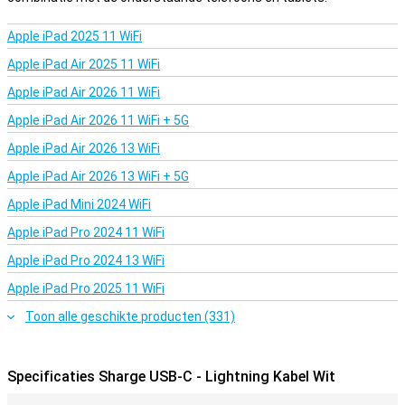
dit kabeltje met USB-C aan beide kanten, werkelijk een kabeltje voor
alles. Of je hem nou wilt gebruiken voor opladen, data overdracht of
Apple iPad 2025 11 WiFi
verbinding leggen tussen verschillende apparaten, dat kan met dit
kabeltje.
Apple iPad Air 2025 11 WiFi
Apple iPad Air 2026 11 WiFi
Erg lang snoer
Apple iPad Air 2026 11 WiFi + 5G
De Sharge USB-C - Lightning Kabel Wit heeft een snoer van 1,2
meter. Dat is makkelijk als je je toestel weleens gebruikt tijdens het
Apple iPad Air 2026 13 WiFi
opladen.
Apple iPad Air 2026 13 WiFi + 5G
Apple iPad Mini 2024 WiFi
Apple iPad Pro 2024 11 WiFi
Apple iPad Pro 2024 13 WiFi
Apple iPad Pro 2025 11 WiFi
Toon alle geschikte producten (331)
Specificaties Sharge USB-C - Lightning Kabel Wit