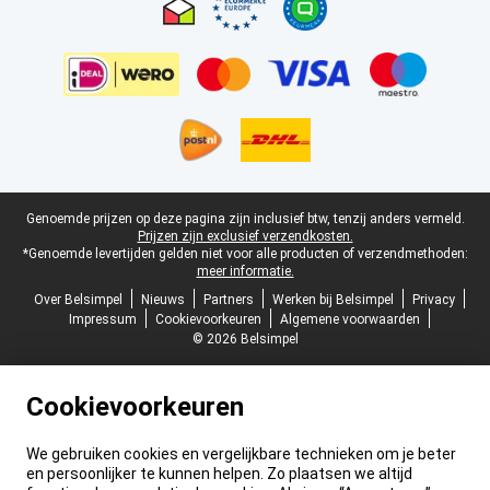
Juridische voettekst
Genoemde prijzen op deze pagina zijn inclusief btw, tenzij anders vermeld.
Prijzen zijn exclusief verzendkosten.
*Genoemde levertijden gelden niet voor alle producten of verzendmethoden:
meer informatie.
Over Belsimpel
Nieuws
Partners
Werken bij Belsimpel
Privacy
Impressum
Cookievoorkeuren
Algemene voorwaarden
© 2026 Belsimpel
Cookievoorkeuren
We gebruiken cookies en vergelijkbare technieken om je beter
en persoonlijker te kunnen helpen. Zo plaatsen we altijd