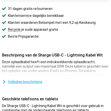
31 dagen gratis retourneren
Klantenservice dagelijks bereikbaar
Klanten waarderen Belsimpel met een 9,2 op Kieskeurig
Recycle
je oude apparaat gratis
Beste Prijsgarantie
Beschrijving van de Sharge USB-C - Lightning Kabel Wit
Deze oplaadkabel heeft een indrukwekkende oplaadkracht,
namelijk een output van maximaal 20W. Deze kabel is geschikt voor
het opladen van onder andere iPad's en iPhones. De kabel is
ontworpen om met het oog op een luxe gevoel en lange levensduur.
De sterke kabel kan wel 30.000 buigingen weerstaan.
Volledige beschrijving
De kabel beschikt over meerdere chips die ervoor zorgen dat
problemen worden voorkomen tijdens het snelladen. In combinatie
met de sterke gewikkelde kabel zorgt dit voor een veilige kabel.
Geschikte telefoons en tablets
Je hebt geen aparte kabel meer nodig voor het opladen, en eentje
De Sharge USB-C - Lightning Kabel Wit is geschikt voor gebruik in
om je data mee over te zetten. De kabel kan dit namelijk allebei. De
combinatie met de onderstaande telefoons en tablets.
mogelijkheden met USB-C zijn te veel om op te noemen. Daarom is