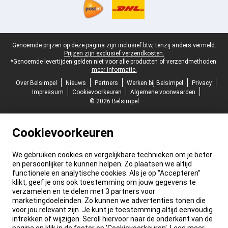
Juridische voettekst
Genoemde prijzen op deze pagina zijn inclusief btw, tenzij anders vermeld.
Prijzen zijn exclusief verzendkosten.
*Genoemde levertijden gelden niet voor alle producten of verzendmethoden:
meer informatie.
Over Belsimpel
Nieuws
Partners
Werken bij Belsimpel
Privacy
Impressum
Cookievoorkeuren
Algemene voorwaarden
© 2026 Belsimpel
Cookievoorkeuren
We gebruiken cookies en vergelijkbare technieken om je beter
en persoonlijker te kunnen helpen. Zo plaatsen we altijd
functionele en analytische cookies. Als je op “Accepteren”
klikt, geef je ons ook toestemming om jouw gegevens te
verzamelen en te delen met 3 partners voor
marketingdoeleinden. Zo kunnen we advertenties tonen die
voor jou relevant zijn. Je kunt je toestemming altijd eenvoudig
intrekken of wijzigen. Scroll hiervoor naar de onderkant van de