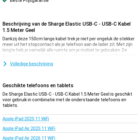
Beste Prijsgarantie
Beschrijving van de Sharge Elastic USB-C - USB-C Kabel
1.5 Meter Geel
Dankzij deze 150cm lange kabel trek je niet per ongeluk de stekker
meer uit het stopcontact als je telefoon aan de lader zit. Met zijn
lengte heb je namelijk alle ruimte om je mobiel te gebruiken. De
mogelijkheden met USB-C zijn te veel om op te noemen. Daarom is
dit kabeltje met USB-C aan beide kanten, werkelijk een kabeltje voor
Volledige beschrijving
alles. Of je hem nou wilt gebruiken voor opladen, dataoverdracht of
verbinding leggen tussen verschillende apparaten, dat kan met dit
kabeltje.
Geschikte telefoons en tablets
Geen aparte kabels meer nodig.
De Sharge Elastic USB-C - USB-C Kabel 1.5 Meter Geel is geschikt
Je hebt geen aparte kabel meer nodig voor het opladen, en eentje
voor gebruik in combinatie met de onderstaande telefoons en
om je data mee over te zetten. De kabel kan dit namelijk allebei.
tablets.
Heel snel opladen
Apple iPad 2025 11 WiFi
Deze laadkabel ondersteunt een vermogen tot wel 240W. Dat
Apple iPad Air 2025 11 WiFi
betekent dat deze kabel je apparaten supersnel oplaadt! Laptops,
tablets, telefoons, met deze kabel laad je elk apparaat met USB-C-
Apple iPad Air 2026 11 WiFi