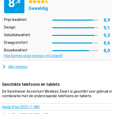
8
,8
4.5 sterren
is hij makkelijker op te bergen. Het is niet voor niets dat iedere kleur
Geweldig
het nieuwe zwart wil zijn. Zwart is altijd goed! Deze Sennheiser
Accentum Wireless Zwart is misschien wel wat voor jou als je
opzoek bent naar een hoofdtelefoon in een tijdloze kleur.
8,9
Prijs-kwaliteit:
9,1
Design:
9,3
Geluidskwaliteit:
8,6
Draagcomfort:
8,0
Bouwkwaliteit:
Hoe komen onze reviews tot stand?
Alle reviews
Geschikte telefoons en tablets
De Sennheiser Accentum Wireless Zwart is geschikt voor gebruik in
combinatie met de onderstaande telefoons en tablets.
Apple iPad 2025 11 WiFi