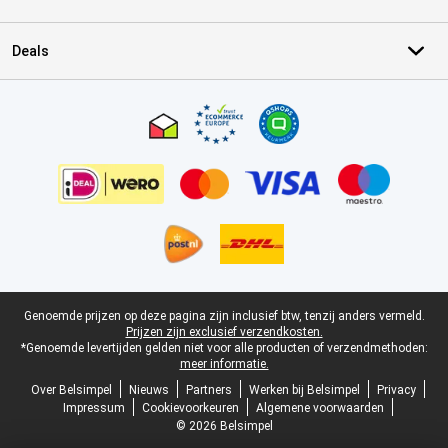
Deals
Certificaten, betaalmethoden, bezorgingsdienst partners
Juridische voettekst
Genoemde prijzen op deze pagina zijn inclusief btw, tenzij anders vermeld.
Prijzen zijn exclusief verzendkosten.
*Genoemde levertijden gelden niet voor alle producten of verzendmethoden:
meer informatie.
Over Belsimpel
Nieuws
Partners
Werken bij Belsimpel
Privacy
Impressum
Cookievoorkeuren
Algemene voorwaarden
© 2026 Belsimpel