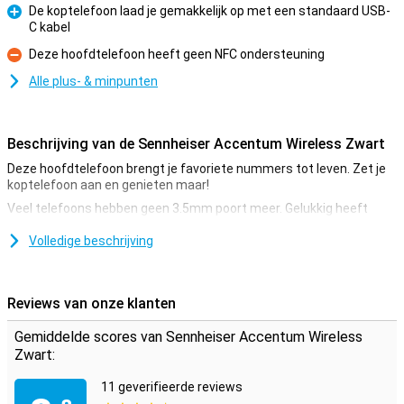
De koptelefoon laad je gemakkelijk op met een standaard USB-
C kabel
Pluspunt
Deze hoofdtelefoon heeft geen NFC ondersteuning
Minpunt
Alle plus- & minpunten
Beschrijving van de Sennheiser Accentum Wireless Zwart
Deze hoofdtelefoon brengt je favoriete nummers tot leven. Zet je
koptelefoon aan en genieten maar!
Veel telefoons hebben geen 3.5mm poort meer. Gelukkig heeft
deze Sennheiser koptelefoon een bluetooth verbinding. Zo kan je
nog lekker muziek luisteren met je telefoon of tablet en dat zonder
Volledige beschrijving
kabel.
Haal het maximale uit je geluid met deze Sennheiser
Reviews van onze klanten
Accentum Wireless Zwart
Door de handige draaibare oorschelpen aan de Sennheiser
Gemiddelde scores van Sennheiser Accentum Wireless
Accentum Wireless Zwart ervaar jij de optimale kwaliteit van jouw
Zwart:
muziek, serie of podcast. De oorschelp sluit namelijk precies aan
op elk oor door de verstelbare functie. Deze hoofdtelefoon van
11 geverifieerde reviews
Sennheiser heeft draaibare oorschelpen. Zo zit deze altijd goed en