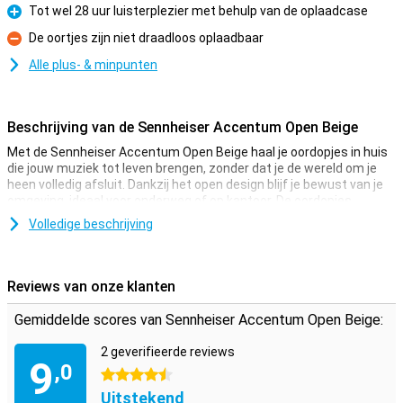
Tot wel 28 uur luisterplezier met behulp van de oplaadcase
Pluspunt
De oortjes zijn niet draadloos oplaadbaar
Minpunt
Alle plus- & minpunten
Beschrijving van de Sennheiser Accentum Open Beige
Met de Sennheiser Accentum Open Beige haal je oordopjes in huis
die jouw muziek tot leven brengen, zonder dat je de wereld om je
heen volledig afsluit. Dankzij het open design blijf je bewust van je
omgeving, ideaal voor onderweg of op kantoor. De oordopjes
leveren tot 28 uur totale luistertijd en zijn IPX4
Volledige beschrijving
spatwaterbestendig. Of je nu muziek luistert of belt, deze
Sennheiser oordopjes maken het je makkelijk.
Reviews van onze klanten
Open design
Wat de Sennheiser Accentum Open uniek maakt, is het open
Gemiddelde scores van Sennheiser Accentum Open Beige:
ontwerp. Je blijft altijd verbonden met je omgeving, zonder dat je
inlevert op geluidskwaliteit. Handig als je bijvoorbeeld kinderen in de
2 geverifieerde reviews
gaten moet houden, of gewoon bereikbaar wilt blijven. Je geniet
9
,0
van een heldere, rijke audiobeleving zonder dat je je volledig afsluit.
4.5 sterren
Uitstekend