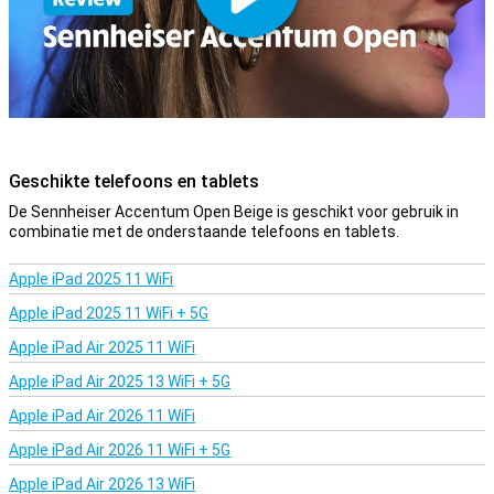
apparaten. Muziek, bellen of pauzeren? Dat doe je met slimme
touchbediening.
Waterbestendig en weerbestendig
Deze oordopjes zijn IPX4-gecertificeerd. Een onverwachte regenbui
of wat zweet tijdens een workout? Geen probleem! De Accentum
Open Beige houdt het hoofd koel en blijft presteren, weer of geen
weer.
Geschikte telefoons en tablets
De Sennheiser Accentum Open Beige is geschikt voor gebruik in
Wat zit er in de doos?
combinatie met de onderstaande telefoons en tablets.
Bij aankoop van de Sennheiser Accentum Open Beige krijg je niet
alleen twee stijlvolle oordopjes, maar ook een handige oplaadcase
Apple iPad 2025 11 WiFi
en een USB-C-kabel. Alles wat je nodig hebt om direct te beginnen.
Apple iPad 2025 11 WiFi + 5G
Apple iPad Air 2025 11 WiFi
Apple iPad Air 2025 13 WiFi + 5G
Apple iPad Air 2026 11 WiFi
Apple iPad Air 2026 11 WiFi + 5G
Apple iPad Air 2026 13 WiFi