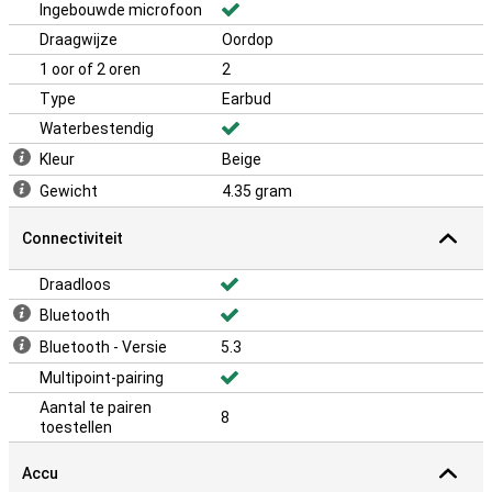
Ingebouwde microfoon
Draagwijze
Oordop
1 oor of 2 oren
2
Type
Earbud
Waterbestendig
Kleur
Beige
Gewicht
4.35 gram
Connectiviteit
Draadloos
Bluetooth
Bluetooth - Versie
5.3
Multipoint-pairing
Aantal te pairen
8
toestellen
Accu