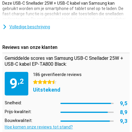
Deze USB-C Snellader 25W + USB-C kabel van Samsung kan
gebruikt worden om je smartphone of tablet snel op te laden. De
fast charge functie is geschikt voor alle toestellen die snelladen
ondersteunen. De snellader en de kabel zijn los, dus je kunt allebei
ook individueel van elkaar gebruiken.
Volledige beschrijving
De kabel heeft aan beide kanten een USB-C-aansluiting. Als je deze
kabel dus los gebruikt kan dit met twee apparaten die beiden een
USB-C-ingang hebben. De kabel heeft een lengte van 1 meter, en
Reviews van onze klanten
zowel de Samsung-lader als de kabel zijn allebei zwart.
Gemiddelde scores van Samsung USB-C Snellader 25W +
USB-C kabel EP-TA800 Black:
186 geverifieerde reviews
9
,2
4.5 sterren
Uitstekend
9,5
Snelheid:
8,9
Prijs-kwaliteit:
9,3
Bouwkwaliteit:
Hoe komen onze reviews tot stand?