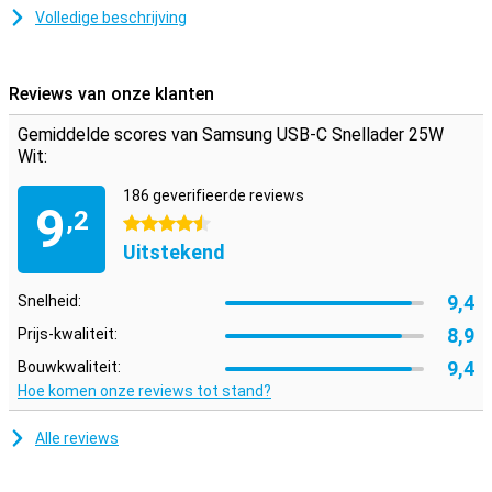
opgeladen.
Volledige beschrijving
Deze Samsung-oplader ondersteunt Power Delivery voor Android-
toestellen en iPhone/iPad. Je hebt dan wel de juiste USB-C naar
USB-C-kabel of USB-C naar Lightning-kabel nodig. De meeste
Reviews van onze klanten
Samsung-telefoons/tablets uit de Galaxy S-serie en Galaxy Note-
serie laden snel op via Samsung Fast Charge.
Gemiddelde scores van Samsung USB-C Snellader 25W
Wit:
186 geverifieerde reviews
9
,2
4.5 sterren
Uitstekend
9,4
Snelheid:
8,9
Prijs-kwaliteit:
9,4
Bouwkwaliteit:
Hoe komen onze reviews tot stand?
Alle reviews