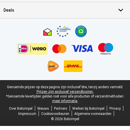
Deals
Certificaten, betaalmethoden, bezorgingsdienst partners
Juridische voettekst
Genoemde prijzen op deze pagina zijn inclusief btw, tenzij anders vermeld.
Prijzen zijn exclusief verzendkosten.
*Genoemde levertijden gelden niet voor alle producten of verzendmethoden:
meer informatie.
Over Belsimpel
Nieuws
Partners
Werken bij Belsimpel
Privacy
Impressum
Cookievoorkeuren
Algemene voorwaarden
© 2026 Belsimpel