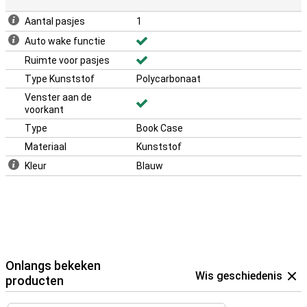
Aantal pasjes
1
Auto wake functie
Ruimte voor pasjes
Type Kunststof
Polycarbonaat
Venster aan de
voorkant
Type
Book Case
Materiaal
Kunststof
Kleur
Blauw
Onlangs bekeken
Wis geschiedenis
producten