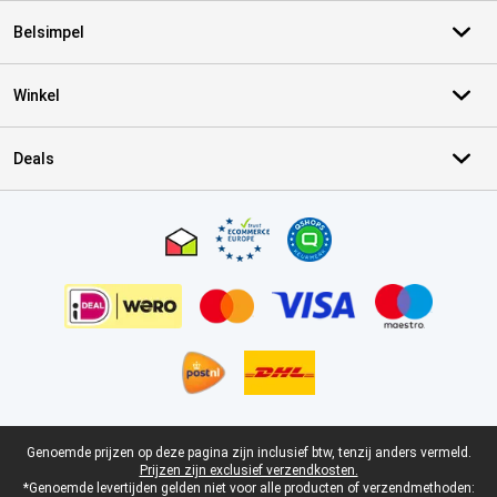
Belsimpel
Winkel
Deals
Certificaten, betaalmethoden, bezorgingsdienst partners
Juridische voettekst
Genoemde prijzen op deze pagina zijn inclusief btw, tenzij anders vermeld.
Prijzen zijn exclusief verzendkosten.
*Genoemde levertijden gelden niet voor alle producten of verzendmethoden: