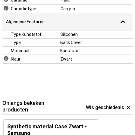
Garantie
1 jaar
hoogste standaarden.
Garantietype
Carry In
Algemene Features
Type Kunststof
Siliconen
Type
Back Cover
Materiaal
Kunststof
Kleur
Zwart
Onlangs bekeken
Wis geschiedenis
producten
Synthetic material Case Zwart -
Samsung