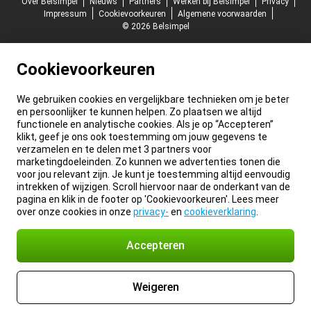
Over Belsimpel
Nieuws
Partners
Werken bij Belsimpel
Privacy
Impressum
Cookievoorkeuren
Algemene voorwaarden
© 2026 Belsimpel
Cookievoorkeuren
We gebruiken cookies en vergelijkbare technieken om je beter
en persoonlijker te kunnen helpen. Zo plaatsen we altijd
functionele en analytische cookies. Als je op “Accepteren”
klikt, geef je ons ook toestemming om jouw gegevens te
verzamelen en te delen met 3 partners voor
marketingdoeleinden. Zo kunnen we advertenties tonen die
voor jou relevant zijn. Je kunt je toestemming altijd eenvoudig
intrekken of wijzigen. Scroll hiervoor naar de onderkant van de
pagina en klik in de footer op 'Cookievoorkeuren'. Lees meer
over onze cookies in onze
privacy-
en
cookieverklaring
.
Accepteren
Weigeren