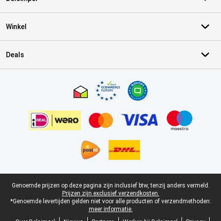
Winkel
Deals
Certificaten, betaalmethoden, bezorgingsdienst partners
Juridische voettekst
Genoemde prijzen op deze pagina zijn inclusief btw, tenzij anders vermeld.
Prijzen zijn exclusief verzendkosten.
*Genoemde levertijden gelden niet voor alle producten of verzendmethoden:
meer informatie.