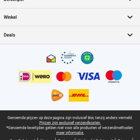
Winkel
Deals
Certificaten, betaalmethoden, bezorgingsdienst partners
Juridische voettekst
Genoemde prijzen op deze pagina zijn inclusief btw, tenzij anders vermeld.
Prijzen zijn exclusief verzendkosten.
*Genoemde levertijden gelden niet voor alle producten of verzendmethoden:
meer informatie.