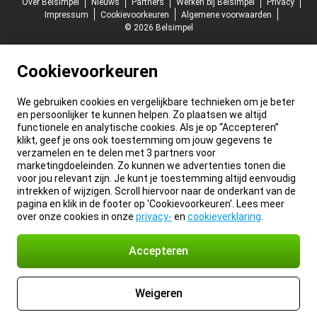
Over Belsimpel
Nieuws
Partners
Werken bij Belsimpel
Privacy
Impressum
Cookievoorkeuren
Algemene voorwaarden
© 2026 Belsimpel
Cookievoorkeuren
We gebruiken cookies en vergelijkbare technieken om je beter
en persoonlijker te kunnen helpen. Zo plaatsen we altijd
functionele en analytische cookies. Als je op “Accepteren”
klikt, geef je ons ook toestemming om jouw gegevens te
verzamelen en te delen met 3 partners voor
marketingdoeleinden. Zo kunnen we advertenties tonen die
voor jou relevant zijn. Je kunt je toestemming altijd eenvoudig
intrekken of wijzigen. Scroll hiervoor naar de onderkant van de
pagina en klik in de footer op 'Cookievoorkeuren'. Lees meer
over onze cookies in onze
privacy-
en
cookieverklaring
.
Accepteren
Weigeren