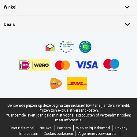
Winkel
Deals
Certificaten, betaalmethoden, bezorgingsdienst partners
Juridische voettekst
Genoemde prijzen op deze pagina zijn inclusief btw, tenzij anders vermeld.
Prijzen zijn exclusief verzendkosten.
*Genoemde levertijden gelden niet voor alle producten of verzendmethoden:
meer informatie.
Over Belsimpel
Nieuws
Partners
Werken bij Belsimpel
Privacy
Impressum
Cookievoorkeuren
Algemene voorwaarden