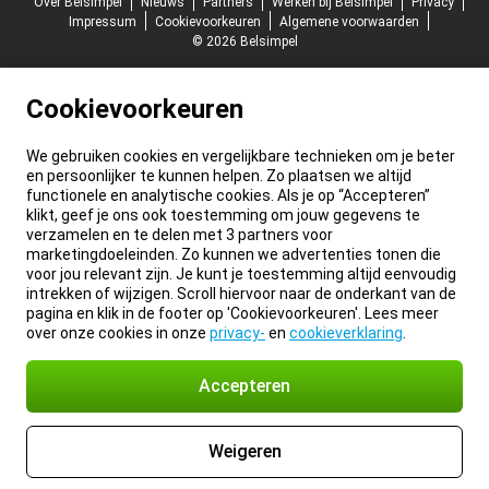
Over Belsimpel
Nieuws
Partners
Werken bij Belsimpel
Privacy
Impressum
Cookievoorkeuren
Algemene voorwaarden
© 2026 Belsimpel
Cookievoorkeuren
We gebruiken cookies en vergelijkbare technieken om je beter
en persoonlijker te kunnen helpen. Zo plaatsen we altijd
functionele en analytische cookies. Als je op “Accepteren”
klikt, geef je ons ook toestemming om jouw gegevens te
verzamelen en te delen met 3 partners voor
marketingdoeleinden. Zo kunnen we advertenties tonen die
voor jou relevant zijn. Je kunt je toestemming altijd eenvoudig
intrekken of wijzigen. Scroll hiervoor naar de onderkant van de
pagina en klik in de footer op 'Cookievoorkeuren'. Lees meer
over onze cookies in onze
privacy-
en
cookieverklaring
.
Accepteren
Weigeren