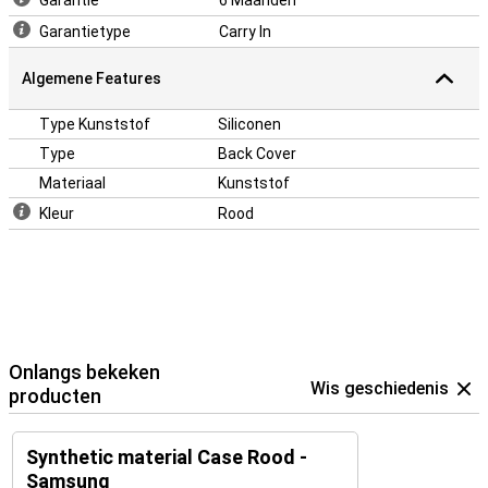
Garantie
6 Maanden
standaarden.
Garantietype
Carry In
Algemene Features
Type Kunststof
Siliconen
Type
Back Cover
Materiaal
Kunststof
Kleur
Rood
Onlangs bekeken
Wis geschiedenis
producten
Synthetic material Case Rood -
Samsung