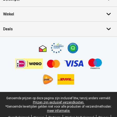
Winkel
Deals
Certificaten, betaalmethoden, bezorgingsdienst partners
Juridische voettekst
Genoemde prijzen op deze pagina zijn inclusief btw, tenzij anders vermeld.
Prijzen zijn exclusief verzendkosten.
*Genoemde levertijden gelden niet voor alle producten of verzendmethoden:
meer informatie.