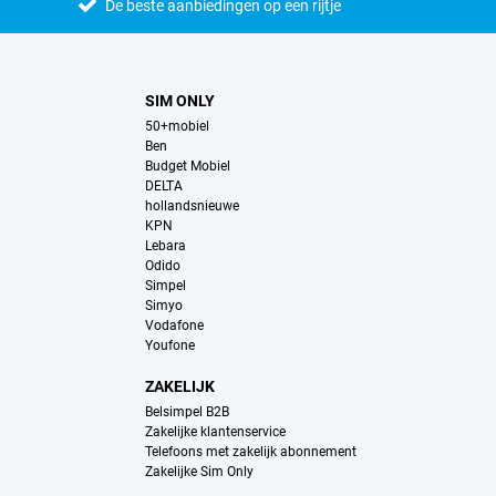
De beste aanbiedingen op een rijtje
SIM ONLY
50+mobiel
Ben
Budget Mobiel
DELTA
hollandsnieuwe
KPN
Lebara
Odido
Simpel
Simyo
Vodafone
Youfone
ZAKELIJK
Belsimpel B2B
Zakelijke klantenservice
Telefoons met zakelijk abonnement
Zakelijke Sim Only