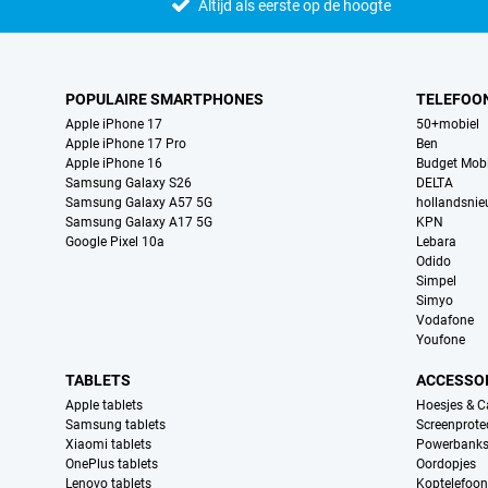
Altijd als eerste op de hoogte
POPULAIRE SMARTPHONES
TELEFOO
Apple iPhone 17
50+mobiel
Apple iPhone 17 Pro
Ben
Apple iPhone 16
Budget Mobi
Samsung Galaxy S26
DELTA
Samsung Galaxy A57 5G
hollandsni
Samsung Galaxy A17 5G
KPN
Google Pixel 10a
Lebara
Odido
Simpel
Simyo
Vodafone
Youfone
TABLETS
ACCESSO
Apple tablets
Hoesjes & C
Samsung tablets
Screenprote
Xiaomi tablets
Powerbank
OnePlus tablets
Oordopjes
Lenovo tablets
Koptelefoo