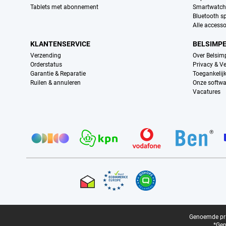
Tablets met abonnement
Smartwatch
Bluetooth s
Alle accesso
KLANTENSERVICE
BELSIMP
Verzending
Over Belsim
Orderstatus
Privacy & Ve
Garantie & Reparatie
Toegankelij
Ruilen & annuleren
Onze softwa
Vacatures
Provider partners
Certificaten, betaalmethoden, bezorgingsdienst partners
Juridische voettekst
Genoemde prij
*Gen