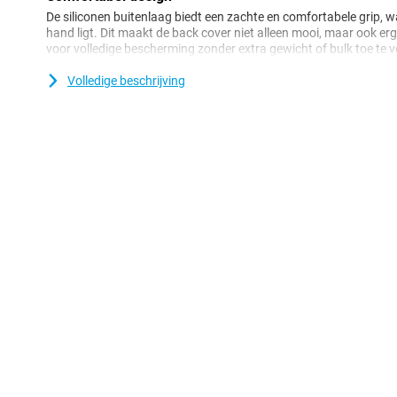
De siliconen buitenlaag biedt een zachte en comfortabele grip, wa
hand ligt. Dit maakt de back cover niet alleen mooi, maar ook erg
voor volledige bescherming zonder extra gewicht of bulk toe te 
Volledige beschrijving
Praktisch
Met de uitsparingen heb je gemakkelijk toegang tot alle knoppen
telefoon. Het hoesje hoeft niet verwijderd te worden om je toestel
Samsung Siliconen Back Cover Paars geniet je van de ideale com
bescherming. Of je nu je toestel wilt beschermen tegen dagelijk
stijlvolle cover zoekt, deze hoes biedt het allemaal.
Origineel Samsung-product
Kies voor kwaliteit met deze originele Samsung Siliconen Back Co
ontworpen voor de Galaxy A57 5G en sluit daardoor naadloos aan
smartphone beschermd is met een hoesje dat voldoet aan de h