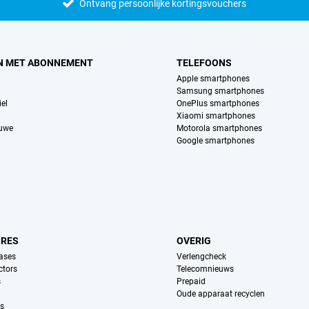
Ontvang persoonlijke kortingsvouchers
N MET ABONNEMENT
TELEFOONS
Apple smartphones
Samsung smartphones
el
OnePlus smartphones
Xiaomi smartphones
euwe
Motorola smartphones
Google smartphones
IRES
OVERIG
ases
Verlengcheck
ctors
Telecomnieuws
s
Prepaid
Oude apparaat recyclen
ns