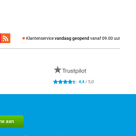
Klantenservice
vandaag geopend
vanaf 09.00 uur
0
4,4
/ 5,0
4.4 sterren
me aan