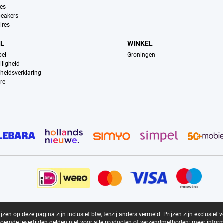
es
peakers
ires
EL
WINKEL
pel
Groningen
iligheid
kheidsverklaring
re
zen op deze pagina zijn inclusief btw, tenzij anders vermeld.
Prijzen zijn exclusief 
oemde levertijden gelden niet voor alle producten of verzendmethoden:
meer inform