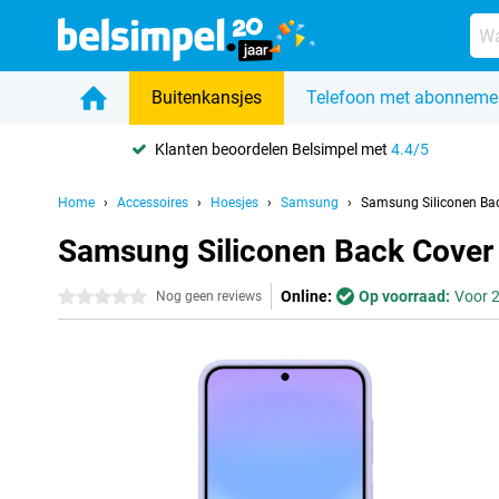
Buitenkansjes
Telefoon met abonneme
Klanten beoordelen Belsimpel met
4.4/5
Home
Accessoires
Hoesjes
Samsung
Samsung Siliconen Ba
Samsung Siliconen Back Cover
Online:
Op voorraad:
Voor 2
0 sterren
Nog geen reviews