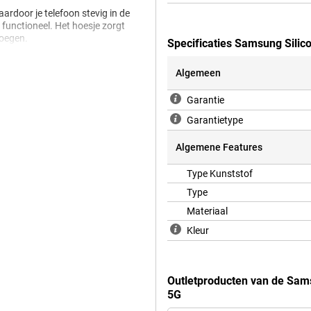
ardoor je telefoon stevig in de
 functioneel. Het hoesje zorgt
voegen.
Specificaties Samsung Sili
Algemeen
, poorten en de camera van je
 volledig te gebruiken. Met de
Garantie
binatie van design en
Garantietype
se ongelukjes of gewoon een
Algemene Features
Type Kunststof
ver. Deze case is speciaal
. Hierdoor weet je zeker dat je
Type
oogste standaarden.
Materiaal
Kleur
Outletproducten van de Sam
5G